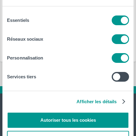
12 mars 2025
par
HELHa
Sélection
Essentiels
du
Département(s) :
consentement
Réseaux sociaux
HELHa
Personnalisation
Services tiers
Afficher les détails
Autoriser tous les cookies