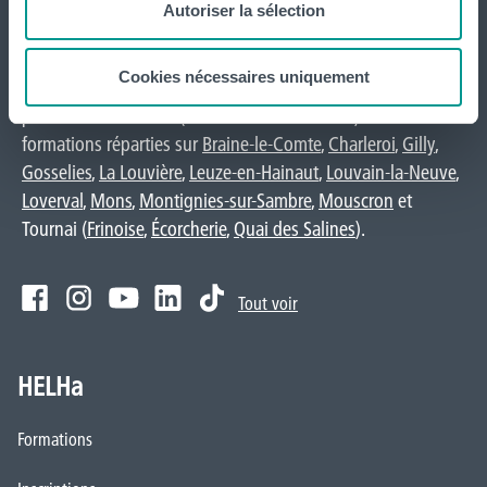
International
Autoriser la sélection
website
Cookies nécessaires uniquement
La HELHa propose des études supérieures
professionnalisantes (du Bachelier au Master) : 65
formations réparties sur
Braine-le-Comte
,
Charleroi
,
Gilly
,
Gosselies
,
La Louvière
,
Leuze-en-Hainaut
,
Louvain-la-Neuve
,
Loverval
,
Mons
,
Montignies-sur-Sambre
,
Mouscron
et
Tournai (
Frinoise
,
Écorcherie
,
Quai des Salines
).
Tout voir
HELHa
Formations