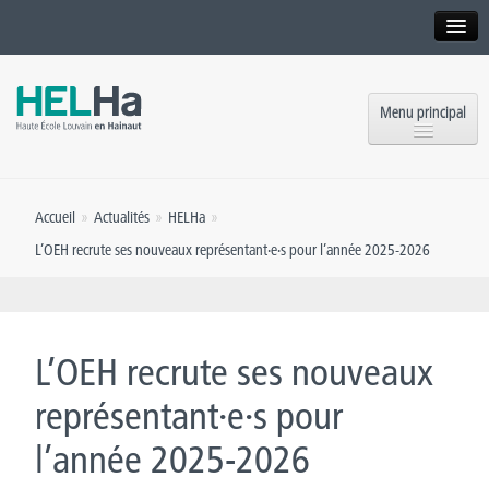
Interne
Alumni
Menu principal
International website
Formations
Institution
Accueil
»
Actualités
»
HELHa
»
Formation continue et Recherche
Implantations
L’OEH recrute ses nouveaux représentant·e·s pour l’année 2025-2026
Offres d’emploi
Service aux étudiants
Contact
OEH
Presse
L’OEH recrute ses nouveaux
Rencontrez-nous
représentant·e·s pour
l’année 2025-2026
Inscriptions