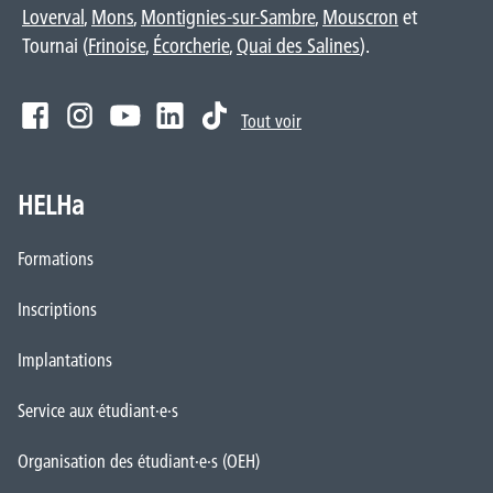
Loverval
,
Mons
,
Montignies-sur-Sambre
,
Mouscron
et
Tournai (
Frinoise
,
Écorcherie
,
Quai des Salines
).
Tout voir
HELHa
Formations
Inscriptions
Implantations
Service aux étudiant·e·s
Organisation des étudiant·e·s (OEH)