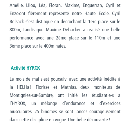
Amélie, Lilou, Léa, Floran, Maxime, Enguerran, Cyril et
Enzo ont fièrement représenté notre Haute École. Cyril
Belsack s’est
distingué
en décrochant la 1
ère
place sur le
800m, tandis que Maxime Debacker a réalisé une belle
performance avec une 2
ème
place sur le 110m et une
3
ème
place sur le 400m haies.
Activité HYROX
Le mois de mai s’est poursuivi avec une activité inédite à
la HELHa ! Florisse et Mathias, deux moniteurs de
Montignies-sur-Sambre, ont initié les étudiant·e·s à
l’HYROX, un mélange d’endurance et d’exercices
musculaires. 25 binômes se sont lancés courageusement
dans cette discipline en vogue. Une belle découverte !