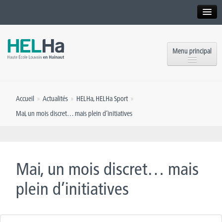
Interne
Alumni
Menu principal
International website
Formations
Institution
Accueil
»
Actualités
»
HELHa
,
HELHa Sport
»
Formation continue et Recherche
Implantations
Mai, un mois discret… mais plein d’initiatives
Offres d’emploi
Service aux étudiants
Contact
OEH
Presse
Mai, un mois discret… mais
Rencontrez-nous
plein d’initiatives
Inscriptions