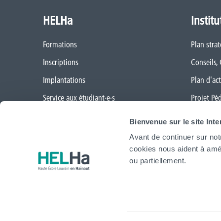
HELHa
Institu
Formations
Plan stra
Inscriptions
Conseils,
Implantations
Plan d'act
Service aux étudiant·e·s
Projet Pé
Organisation des étudiant·e·s (OEH)
Règlement
Bienvenue sur le site Int
Campus Charleroi
Démarche
Avant de continuer sur not
cookies nous aident à amél
Actualités
CAP vers 
ou partiellement.
Formation continue et recherche
Cellule Tr
Mobilité internationale
Politique