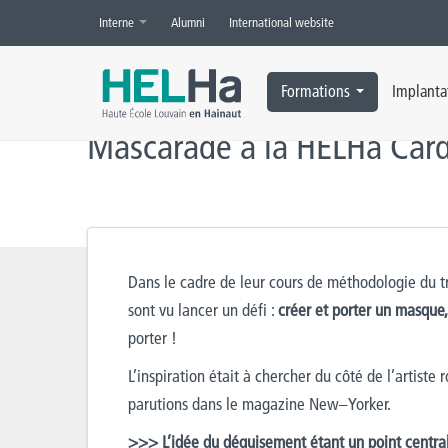
Interne
Alumni
International website
Accueil
»
Actualités
»
HELHa
,
Social
»
Mascarade à la HELHa Cardi
Formations
Implanta
Mascarade à la HELHa Car
Dans le cadre de
leur
cours de méthodologie du tr
sont
vu
lancer un défi
:
créer et
porter un masque,
porter !
L’inspiration était à chercher du côté
de
l’artiste
parutions dans l
e magazine New
–
Yorker
.
>>> L’idée du déguisement étant un point central