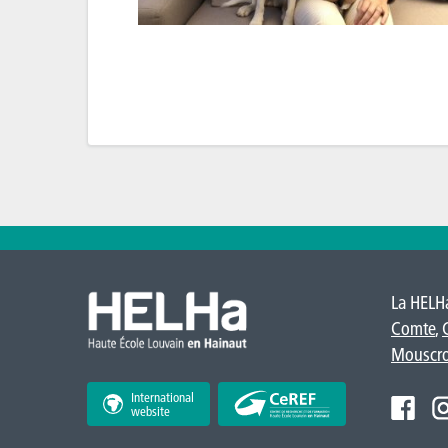
La HELHa
Comte
,
Mouscr
International
website