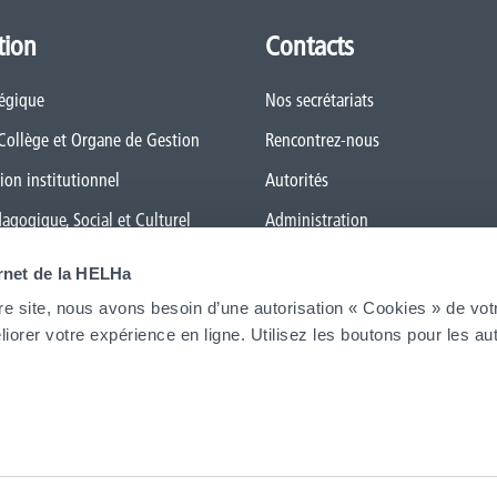
tion
Contacts
tégique
Nos secrétariats
 Collège et Organe de Gestion
Rencontrez-nous
ion institutionnel
Autorités
dagogique, Social et Culturel
Administration
 général des Études (RGE)
FAQ (Foires aux questions)
ernet de la HELHa
 Qualité
Presse
re site, nous avons besoin d’une autorisation « Cookies » de vot
iorer votre expérience en ligne. Utilisez les boutons pour les aut
le numérique
Espace Emploi
ansition
 de genre
Étudiant·e·s
La HELHa recrute