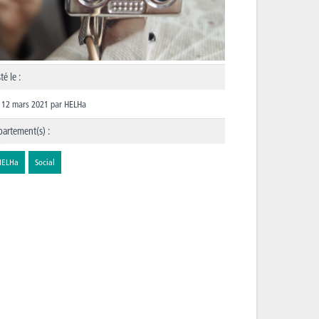
té le :
12 mars 2021
par
HELHa
artement(s) :
HELHa
Social