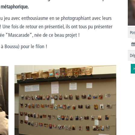
ou métaphorique.
au jeu
avec enthousiasme
e
n
se
photographiant
avec leurs
!
Une fois
de retour en présentiel,
ils ont tous pu présenter
Pos
lée “Mascarade”, née de ce beau projet !
à Boussu) pour le filon !
Dép