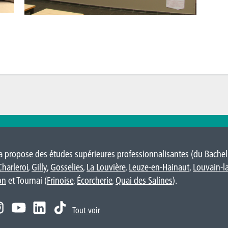
 propose des études supérieures professionnalisantes (du Bacheli
Charleroi
,
Gilly
,
Gosselies
,
La Louvière
,
Leuze-en-Hainaut
,
Louvain-l
on
et Tournai (
Frinoise
,
Écorcherie
,
Quai des Salines
).
Tout voir