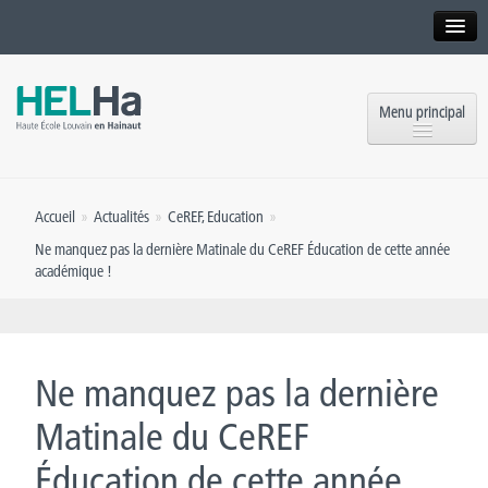
Interne
Alumni
Menu principal
International website
Formations
Institution
Accueil
»
Actualités
»
CeREF
,
Education
»
Formation continue et Recherche
Implantations
Ne manquez pas la dernière Matinale du CeREF Éducation de cette année
académique !
Offres d’emploi
Service aux étudiants
Contact
OEH
Presse
Ne manquez pas la dernière
Rencontrez-nous
Matinale du CeREF
Inscriptions
Éducation de cette année