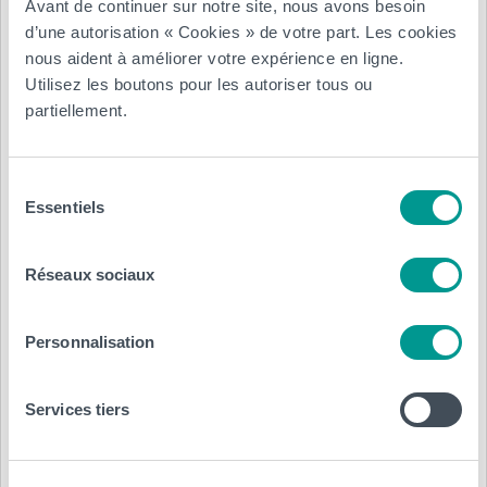
Avant de continuer sur notre site, nous avons besoin
recherche collaborative.
d’une autorisation « Cookies » de votre part. Les cookies
nous aident à améliorer votre expérience en ligne.
La Matinale du 17 avril sera l’opportunité de présenter ces
Utilisez les boutons pour les autoriser tous ou
résultats et de
questionner la participation à un groupe de
partiellement.
recherche collaborative comme levier de développement
professionnel.
Sélection
>>> Vivez ce temps matinal
depuis chez vous
ou sur
Essentiels
du
notre
campus de Mons (local 1023)
, à vous de choisir !
consentement
>>> Je m’inscris à la Matinale du lundi 17 avril 2023.
Réseaux sociaux
Contact et infos supplémentaires :
Céline Mousset –
Personnalisation
moussetc@helha.be
Services tiers