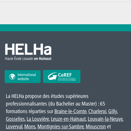
International
website
La HELHa propose des études supérieures
professionnalisantes (du Bachelier au Master) : 65
formations réparties sur
Braine-le-Comte
,
Charleroi
,
Gilly
,
Gosselies
,
La Louvière
,
Leuze-en-Hainaut
,
Louvain-la-Neuve
,
Loverval
,
Mons
,
Montignies-sur-Sambre
,
Mouscron
et