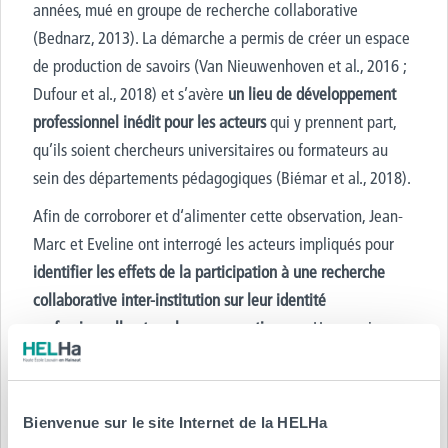
années, mué en groupe de recherche collaborative
(Bednarz, 2013). La démarche a permis de créer un espace
de production de savoirs (Van Nieuwenhoven et al., 2016 ;
Dufour et al., 2018) et s’avère
un lieu de développement
professionnel inédit pour les acteurs
qui y prennent part,
qu’ils soient chercheurs universitaires ou formateurs au
sein des départements pédagogiques (Biémar et al., 2018).
Afin de corroborer et d‘alimenter cette observation, Jean-
Marc et Eveline ont interrogé les acteurs impliqués pour
identifier les effets de la participation à une recherche
collaborative inter-institution sur leur identité
professionnelle et sur leurs apprentissages
. Un premier
questionnaire en ligne a été soumis. Les données de
groupe les ont poussés à affiner leurs investigations au
sein de focus groups et à centrer leurs analyses sur les
Bienvenue sur le site Internet de la HELHa
motifs d’engagement et de maintien dans le processus de