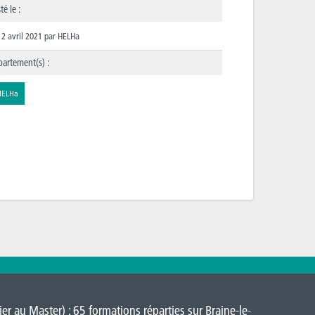
té le :
2 avril 2021
par
HELHa
artement(s) :
HELHa
er au Master) : 65 formations réparties sur
Braine-le-