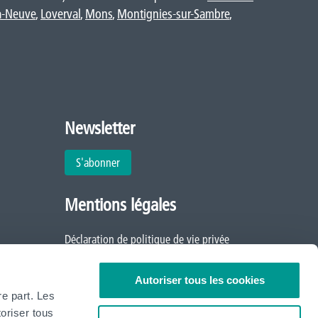
a-Neuve
,
Loverval
,
Mons
,
Montignies-sur-Sambre
,
Newsletter
S'abonner
Mentions légales
Déclaration de politique de vie privée
Politique d'utilisation des cookies
Autoriser tous les cookies
re part. Les
oriser tous