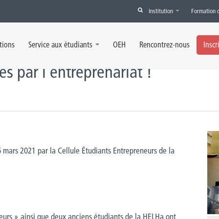
Institution
Formation 
ntreprenariat !
tions
Service aux étudiants
OEH
Rencontrez-nous
Inscr
és par l’entreprenariat !
 mars 2021 par la Cellule Étudiants Entrepreneurs de la
neurs » ainsi que deux anciens étudiants de la HELHa ont