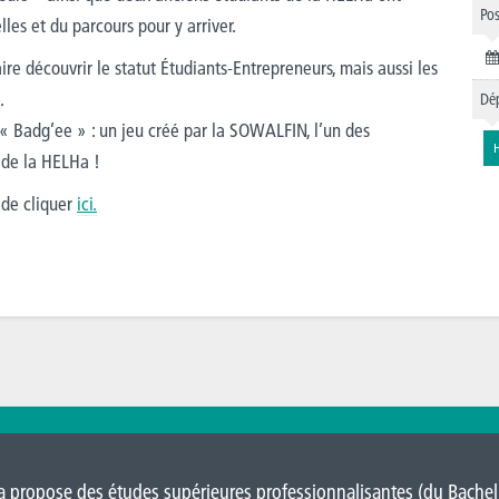
Pos
les et du parcours pour y arriver.
ire découvrir le statut Étudiants-Entrepreneurs, mais aussi les
.
Dép
« Badg’ee » : un jeu créé par la SOWALFIN, l’un des
 de la HELHa !
t de cliquer
ici.
 propose des études supérieures professionnalisantes (du Bacheli