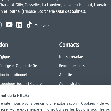
Charleroi
,
Gilly
,
Gosselies
,
La Louvière
,
Leuze-en-Hainaut
,
Louvain-l
on
et Tournai (
Frinoise
,
Écorcherie
,
Quai des Salines
).
Tout voir
tion
Contacts
tégique
Nos secrétariats
 Collège et Organe de Gestion
Rencontrez-nous
ion institutionnel
Autorités
dagogique, Social et Culturel
Administration
 général des Études (RGE)
FAQ (Foires aux questions)
ernet de la HELHa
 Qualité
Presse
re site, nous avons besoin d’une autorisation « Cookies » de vot
iorer votre expérience en ligne. Utilisez les boutons pour les aut
le numérique