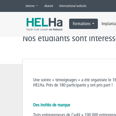
Interne
Alumni
International website
Accueil
»
Actualités
»
HELHa
»
Nos étudiants sont intéressés par l’e
Formations
Implanta
Nos étudiants sont intéress
Une soirée « témoignages » a été organisée le 16
HELHa. Près de 180 participants y ont pris part !
Des invités de marque
Trois entrepreneurs de l’asbl « 100 000 entrepre