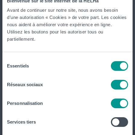
Bienvenue sur le site Internet de la HELHa
Gosselies
,
La Louvière
,
Leuze-en-Hainaut
,
Louvain-la-Neuve
,
Avant de continuer sur notre site, nous avons besoin
Loverval
,
Mons
,
Montignies-sur-Sambre
,
Mouscron
et
d’une autorisation « Cookies » de votre part. Les cookies
Tournai (
Frinoise
,
Écorcherie
,
Quai des Salines
).
nous aident à améliorer votre expérience en ligne.
Utilisez les boutons pour les autoriser tous ou
partiellement.
Tout voir
Sélection
HELHa
Essentiels
du
consentement
Formations
Réseaux sociaux
Inscriptions
Personnalisation
Implantations
Service aux étudiant·e·s
Services tiers
Organisation des étudiant·e·s (OEH)