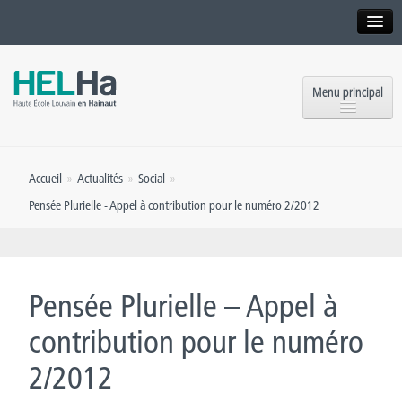
Interne
Alumni
Menu principal
International website
Formations
Institution
Accueil
»
Actualités
»
Social
»
Formation continue et Recherche
Implantations
Pensée Plurielle - Appel à contribution pour le numéro 2/2012
Offres d’emploi
Service aux étudiants
Contact
OEH
Presse
Pensée Plurielle – Appel à
Rencontrez-nous
contribution pour le numéro
2/2012
Inscriptions