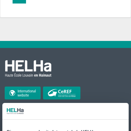
International
website
La HELHa propose des études supérieures
professionnalisantes (du Bachelier au Master) : 65
formations réparties sur
Braine-le-Comte
,
Charleroi
,
Gilly
,