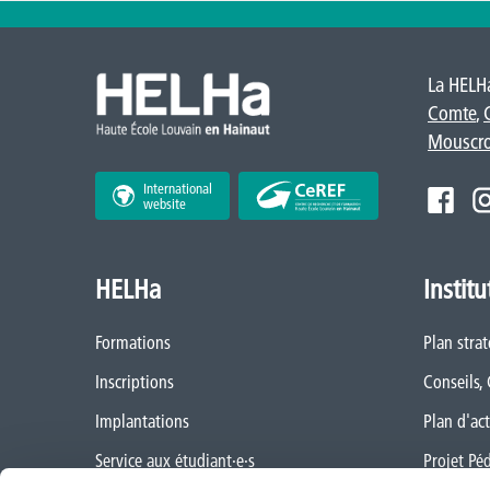
La HELHa
Comte
,
Mouscr
International
website
HELHa
Institu
Formations
Plan stra
Inscriptions
Conseils,
Implantations
Plan d'act
Service aux étudiant·e·s
Projet Pé