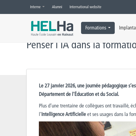
Interne
Alumni
International website
Accueil
»
Actualités
»
Éducation et Social
,
HELHa
»
Penser l’IA dans 
Formations
Implanta
Penser l’IA dans la formatio
Le 27 janvier 2026, une journée pédagogique s’es
Département de l’Éducation et du Social.
Plus d’une trentaine de collègues ont travaillé, é
l’
Intelligence Artificielle
et ses usages dans la for