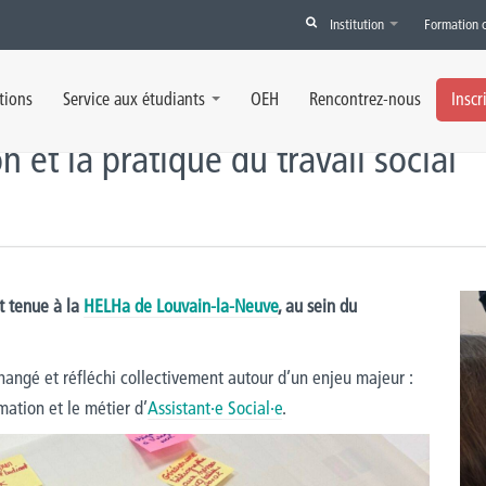
Institution
Formation 
la formation et la pratique du travail social
tions
Service aux étudiants
OEH
Rencontrez-nous
Inscr
n et la pratique du travail social
t tenue à la
HELHa de Louvain-la-Neuve
, au sein du
changé et réfléchi collectivement autour d’un enjeu majeur :
mation et le métier d’
Assistant·e Social·e
.