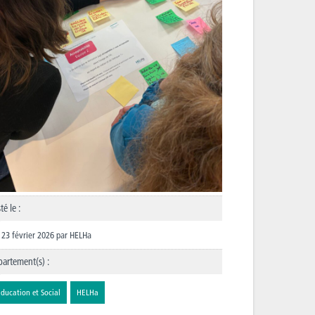
té le :
23 février 2026
par
HELHa
artement(s) :
ducation et Social
HELHa