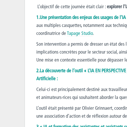
L’objectif de cette journée était clair :
explorer l’
1.Une présentation des enjeux des usages de l’IA 
aux multiples casquettes, notamment aux techniqu
coordinatrice de
Tapage Studio
.
Son intervention a permis de dresser un état des li
implications concrètes pour le secteur social, ains
Une mise en contexte essentielle pour dépasser l
2.La découverte de l’outil «
L’IA EN PERSPECTIV
Artificielle :
Celui-ci est principalement destiné aux travailleu
et animateurs·rices qui souhaitent aborder la ques
L’outil était présenté par Olivier Grinnaert, coo
une association d’action et de réflexion autour de
3.« IA et formation des assistantes et assistants s