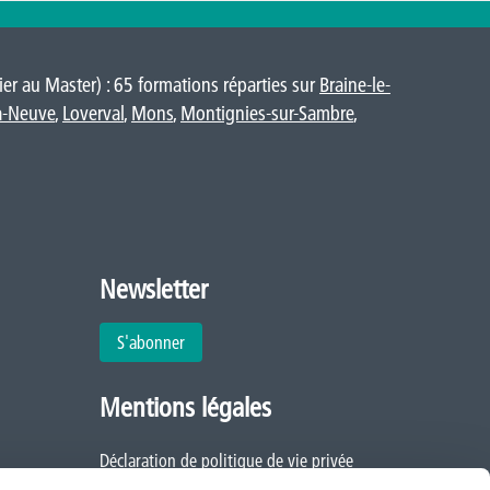
er au Master) : 65 formations réparties sur
Braine-le-
a-Neuve
,
Loverval
,
Mons
,
Montignies-sur-Sambre
,
Newsletter
S'abonner
Mentions légales
Déclaration de politique de vie privée