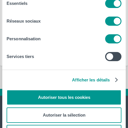
Essentiels
du
Posté le :
consentement
30 avril 2013
par
HELHa
Réseaux sociaux
Département(s) :
Personnalisation
Économique
Services tiers
Afficher les détails
Autoriser tous les cookies
Autoriser la sélection