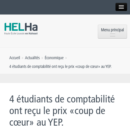
Interne
Alumni
Menu principal
International website
Formations
Institution
Accueil
»
Actualités
»
Économique
»
Formation continue et Recherche
Implantations
4 étudiants de comptabilité ont reçu le prix «coup de cœur» au YEP.
Offres d’emploi
Service aux étudiants
Contact
OEH
Presse
4 étudiants de comptabilité
Rencontrez-nous
ont reçu le prix «coup de
cœur» au YEP.
Inscriptions