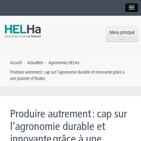
Interne
Alumni
Menu principal
International website
Formations
Institution
Accueil
»
Actualités
»
Agronomie
,
HELHa
»
Formation continue et Recherche
Implantations
Produire autrement : cap sur l’agronomie durable et innovante grâce à
une journée d’études
Offres d’emploi
Service aux étudiants
Contact
OEH
Presse
Produire autrement : cap sur
Rencontrez-nous
l’agronomie durable et
Inscriptions
innovante grâce à une