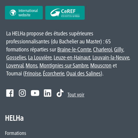
International
website
La HELHa propose des études supérieures
professionnalisantes (du Bachelier au Master) : 65
formations réparties sur
Braine-le-Comte
,
Charleroi
,
Gilly
,
Gosselies
,
La Louvière
,
Leuze-en-Hainaut
,
Louvain-la-Neuve
,
Loverval
,
Mons
,
Montignies-sur-Sambre
,
Mouscron
et
Tournai (
Frinoise
,
Écorcherie
,
Quai des Salines
).
Tout voir
HELHa
Formations