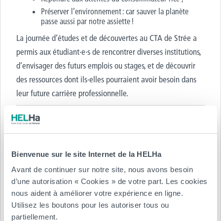
Préserver l’environnement : car sauver la planète
passe aussi par notre assiette !
La journée d’études et de découvertes au CTA de Strée a
permis aux
étudiant·e·s de rencontrer diverses institutions,
d’envisager des futurs emplois ou stages, et de découvrir
des ressources dont ils
·
elles pourraient avoir besoin dans
leur future carrière professionnelle.
En alliant théorie et pratique,
les formations
SADL et AIBT prépare les étudiant·e·s à
devenir des acteur·rice·s clés dans le
Bienvenue sur le site Internet de la HELHa
domaine de l’agronomie durable. Pour en
Avant de continuer sur notre site, nous avons besoin
savoir plus sur ces formations :
d’une autorisation « Cookies » de votre part. Les cookies
nous aident à améliorer votre expérience en ligne.
Systèmes alimentaires durables et locaux
Utilisez les boutons pour les autoriser tous ou
Biotechnologue en ressources alimentaires et
partiellement.
environnementales