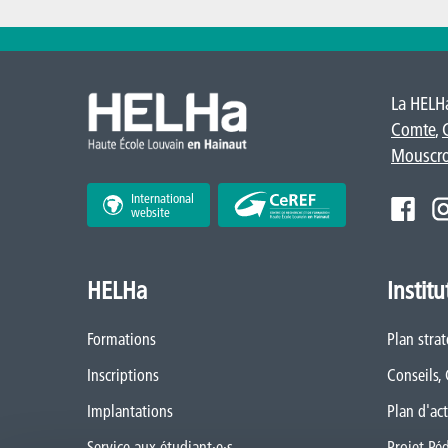
La HELHa
Comte
,
Mouscr
International
website
HELHa
Institu
Formations
Plan stra
Inscriptions
Conseils,
Implantations
Plan d'act
Service aux étudiant·e·s
Projet Pé