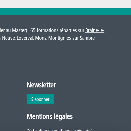
er au Master) : 65 formations réparties sur
Braine-le-
a-Neuve
,
Loverval
,
Mons
,
Montignies-sur-Sambre
,
Newsletter
S'abonner
Mentions légales
Déclaration de politique de vie privée