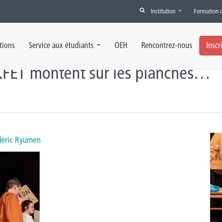
Institution
Formation 
T montent sur les planches...
tions
Service aux étudiants
OEH
Rencontrez-nous
Inscr
 KFET montent sur les planches…
édéric Ryumen