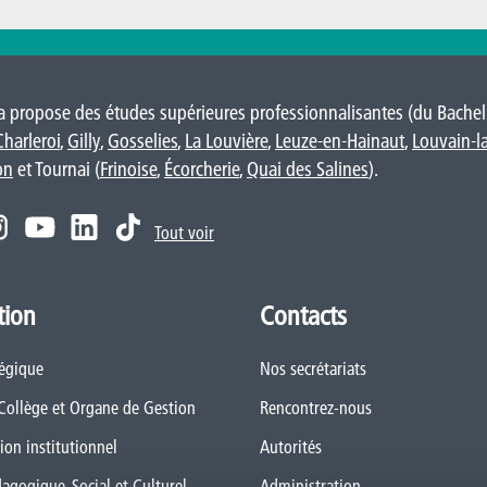
 propose des études supérieures professionnalisantes (du Bacheli
Charleroi
,
Gilly
,
Gosselies
,
La Louvière
,
Leuze-en-Hainaut
,
Louvain-l
on
et Tournai (
Frinoise
,
Écorcherie
,
Quai des Salines
).
Tout voir
tion
Contacts
tégique
Nos secrétariats
 Collège et Organe de Gestion
Rencontrez-nous
ion institutionnel
Autorités
dagogique, Social et Culturel
Administration