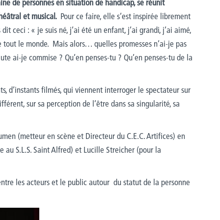
ine de personnes en situation de handicap, se réunit
héâtral et musical.
Pour ce faire, elle s’est inspirée librement
 ceci : « je suis né, j’ai été un enfant, j’ai grandi, j’ai aimé,
me tout le monde. Mais alors… quelles promesses n’ai-je pas
faute ai-je commise ? Qu’en penses-tu ? Qu’en penses-tu de la
, d’instants filmés, qui viennent interroger le spectateur sur
ifférent, sur sa perception de l’être dans sa singularité, sa
yumen (metteur en scène et Directeur du C.E.C. Artifices) en
au S.L.S. Saint Alfred) et Lucille Streicher (pour la
entre les acteurs et le public autour du statut de la personne