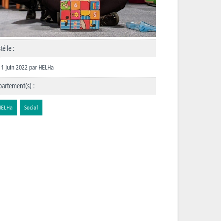
té le :
1 juin 2022
par
HELHa
artement(s) :
HELHa
Social