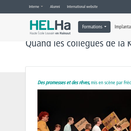
Interne
Alumni
International website
Accueil
»
Actualités
»
HELHa
,
Social
»
Quand les collègues de la KFE
Formations
Implanta
Quand les collègues de la
Des promesses et des rêves
,
mis en scène par Fr