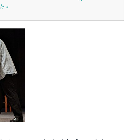
le. »
>