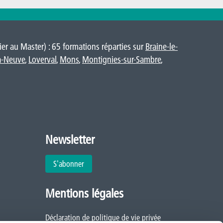
er au Master) : 65 formations réparties sur
Braine-le-
a-Neuve
,
Loverval
,
Mons
,
Montignies-sur-Sambre
,
Newsletter
S'abonner
Mentions légales
Déclaration de politique de vie privée