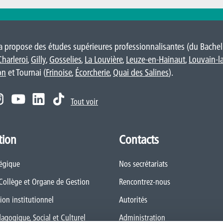
 propose des études supérieures professionnalisantes (du Bacheli
Charleroi
,
Gilly
,
Gosselies
,
La Louvière
,
Leuze-en-Hainaut
,
Louvain-l
on
et Tournai (
Frinoise
,
Écorcherie
,
Quai des Salines
).
Tout voir
tion
Contacts
tégique
Nos secrétariats
 Collège et Organe de Gestion
Rencontrez-nous
ion institutionnel
Autorités
dagogique, Social et Culturel
Administration