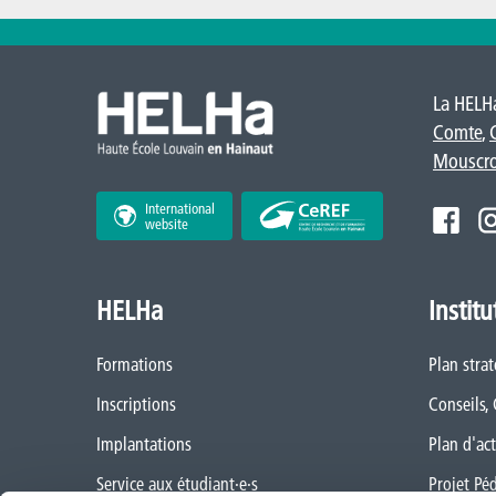
La HELHa
Comte
,
Mouscr
International
website
HELHa
Institu
Formations
Plan stra
Inscriptions
Conseils,
Implantations
Plan d'act
Service aux étudiant·e·s
Projet Pé