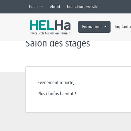
Interne
Alumni
International website
Accueil
»
Salon des stages
Formations
Implanta
Salon des stages
Événement reporté,
Plus d’infos bientôt !