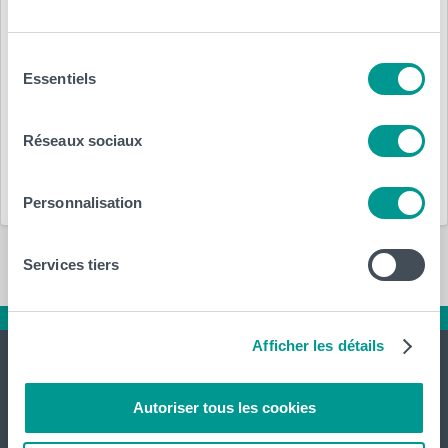
Posté le :
Sélection
22 septembre 2015
par
HELHa
Essentiels
du
consentement
Département(s) :
Réseaux sociaux
Education
Personnalisation
Services tiers
Afficher les détails
Autoriser tous les cookies