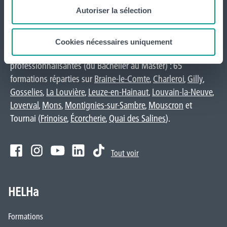
Autoriser la sélection
International
website
Cookies nécessaires uniquement
La HELHa propose des études supérieures
professionnalisantes (du Bachelier au Master) : 65
formations réparties sur
Braine-le-Comte
,
Charleroi
,
Gilly
,
Gosselies
,
La Louvière
,
Leuze-en-Hainaut
,
Louvain-la-Neuve
,
Loverval
,
Mons
,
Montignies-sur-Sambre
,
Mouscron
et
Tournai (
Frinoise
,
Écorcherie
,
Quai des Salines
).
Tout voir
HELHa
Formations