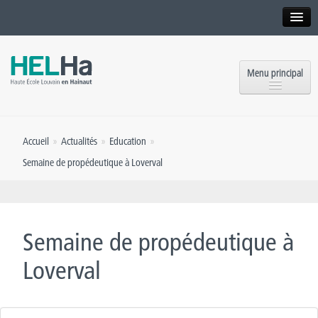
Interne
Alumni
Menu principal
International website
Formations
Institution
Accueil
»
Actualités
»
Education
»
Formation continue et Recherche
Implantations
Semaine de propédeutique à Loverval
Offres d’emploi
Service aux étudiants
Contact
OEH
Presse
Semaine de propédeutique à
Rencontrez-nous
Loverval
Inscriptions