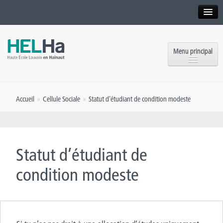
Interne
Alumni
Menu principal
International website
Formations
Institution
Accueil
»
Cellule Sociale
»
Statut d’étudiant de condition modeste
Formation continue et Recherche
Implantations
Offres d’emploi
Service aux étudiants
Contact
Statut d’étudiant de
OEH
Presse
condition modeste
Rencontrez-nous
Inscriptions