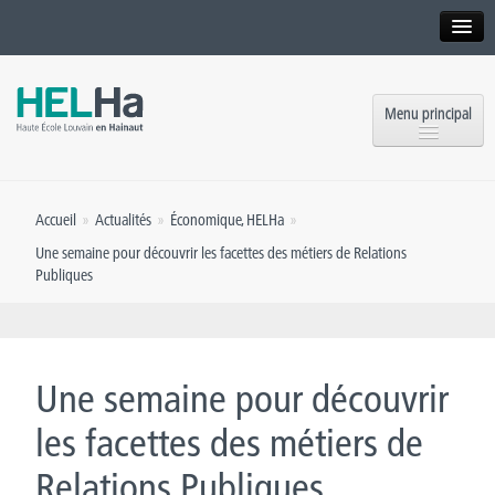
Interne
Alumni
Menu principal
International website
Formations
Institution
Accueil
»
Actualités
»
Économique
,
HELHa
»
Formation continue et Recherche
Implantations
Une semaine pour découvrir les facettes des métiers de Relations
Publiques
Offres d’emploi
Service aux étudiants
Contact
OEH
Presse
Une semaine pour découvrir
Rencontrez-nous
les facettes des métiers de
Inscriptions
Relations Publiques