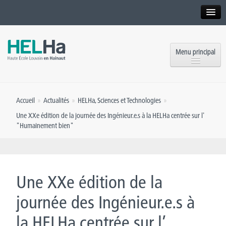
Interne
Alumni
Menu principal
International website
Formations
Institution
Accueil
»
Actualités
»
HELHa
,
Sciences et Technologies
»
Formation continue et Recherche
Implantations
Une XXe édition de la journée des Ingénieur.e.s à la HELHa centrée sur l'
"Humainement bien"
Offres d’emploi
Service aux étudiants
Contact
OEH
Presse
Une XXe édition de la
Rencontrez-nous
journée des Ingénieur.e.s à
Inscriptions
la HELHa centrée sur l’