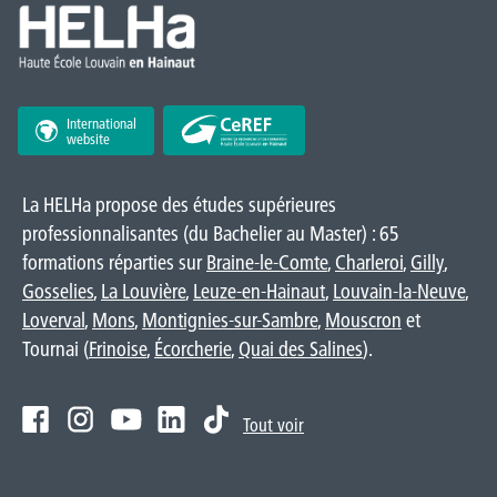
International
website
La HELHa propose des études supérieures
professionnalisantes (du Bachelier au Master) : 65
formations réparties sur
Braine-le-Comte
,
Charleroi
,
Gilly
,
Gosselies
,
La Louvière
,
Leuze-en-Hainaut
,
Louvain-la-Neuve
,
Loverval
,
Mons
,
Montignies-sur-Sambre
,
Mouscron
et
Tournai (
Frinoise
,
Écorcherie
,
Quai des Salines
).
Tout voir