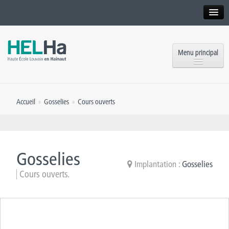
Interne
Alumni
Menu principal
International website
Formations
Institution
Accueil
»
Gosselies
»
Cours ouverts
Formation continue et Recherche
Implantations
Offres d’emploi
Service aux étudiants
Contact
Gosselies
OEH
Implantation :
Gosselies
Presse
Cours ouverts.
Rencontrez-nous
Inscriptions