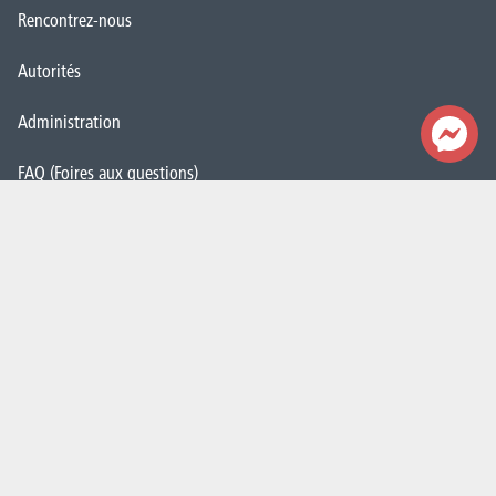
Rencontrez-nous
Autorités
Administration
FAQ (Foires aux questions)
Presse
Espace Emploi
Étudiant·e·s
La HELHa recrute
JobDay