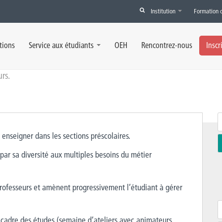
Institution
Formation 
tions
Service aux étudiants
OEH
Rencontrez-nous
Inscr
rs.
 enseigner dans les sections préscolaires.
 par sa diversité aux multiples besoins du métier
professeurs et amènent progressivement l’étudiant à gérer
e cadre des études (semaine d’ateliers avec animateurs