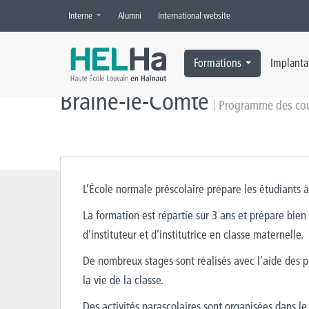
Interne
Alumni
International website
Accueil
»
Braine-le-Comte
»
Programme des cours
Formations
Implanta
Braine-le-Comte
Programme des cou
L’École normale préscolaire prépare les étudiants à
La formation est répartie sur 3 ans et prépare bien
d’instituteur et d’institutrice en classe maternelle.
De nombreux stages sont réalisés avec l’aide des 
la vie de la classe.
Des activités parascolaires sont organisées dans l