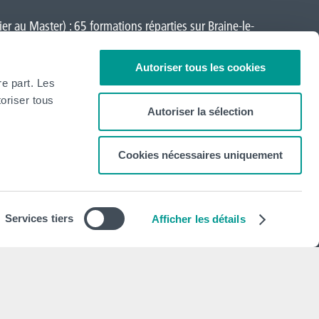
er au Master) : 65 formations réparties sur
Braine-le-
a-Neuve
,
Loverval
,
Mons
,
Montignies-sur-Sambre
,
Autoriser tous les cookies
re part. Les
oriser tous
Autoriser la sélection
Cookies nécessaires uniquement
Newsletter
S'abonner
Services tiers
Afficher les détails
Mentions légales
Déclaration de politique de vie privée
Politique d'utilisation des cookies