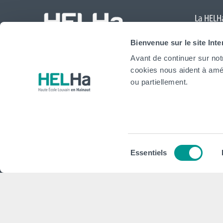
La HELHa
Comte
,
Bienvenue sur le site Int
Mouscr
Avant de continuer sur not
International
cookies nous aident à amél
website
ou partiellement.
HELHa
Institu
Formations
Plan stra
Sélection
Essentiels
Inscriptions
Conseils,
du
consentement
Implantations
Plan d'act
Service aux étudiant·e·s
Projet Pé
Organisation des étudiant·e·s (OEH)
Règlement