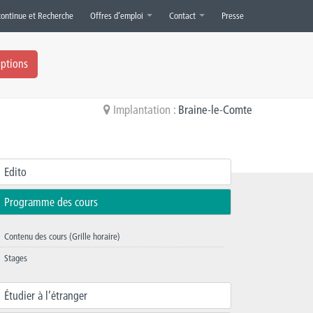
continue et Recherche
Offres d’emploi
Contact
Presse
iptions
Implantation :
Braine-le-Comte
Edito
Programme des cours
Contenu des cours (Grille horaire)
Stages
Étudier à l’étranger