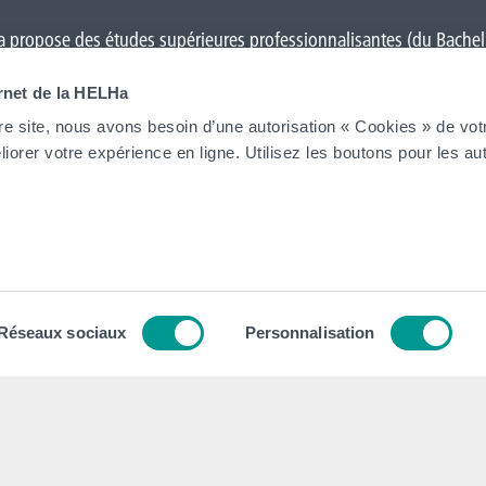
 propose des études supérieures professionnalisantes (du Bacheli
Charleroi
,
Gilly
,
Gosselies
,
La Louvière
,
Leuze-en-Hainaut
,
Louvain-l
ernet de la HELHa
on
et Tournai (
Frinoise
,
Écorcherie
,
Quai des Salines
).
re site, nous avons besoin d’une autorisation « Cookies » de vot
iorer votre expérience en ligne. Utilisez les boutons pour les aut
Tout voir
tion
Contacts
tégique
Nos secrétariats
Réseaux sociaux
Personnalisation
 Collège et Organe de Gestion
Rencontrez-nous
ion institutionnel
Autorités
dagogique, Social et Culturel
Administration
 général des Études (RGE)
FAQ (Foires aux questions)