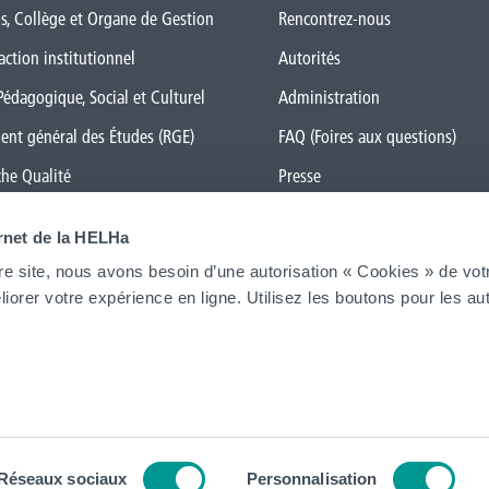
s, Collège et Organe de Gestion
Rencontrez-nous
action institutionnel
Autorités
Pédagogique, Social et Culturel
Administration
ent général des Études (RGE)
FAQ (Foires aux questions)
he Qualité
Presse
rs le numérique
Espace Emploi
ernet de la HELHa
 Transition
re site, nous avons besoin d’une autorisation « Cookies » de vot
ue de genre
Étudiant·e·s
iorer votre expérience en ligne. Utilisez les boutons pour les aut
La HELHa recrute
JobDay
Réseaux sociaux
Personnalisation