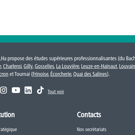
LHa propose des études supérieures professionnalisantes (du Bache
e
,
Charleroi
,
Gilly
,
Gosselies
,
La Louvière
,
Leuze-en-Hainaut
,
Louvain
cron
et Tournai (
Frinoise
,
Écorcherie
,
Quai des Salines
).
Tout voir
tution
Contacts
ratégique
Nos secrétariats