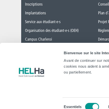
Inscriptions
Conseil
Implantations
Plan d'
Service aux étudiant·e·s
Projet 
Organisation des étudiant·e·s (OEH)
Règlem
Campus Charleroi
Démarc
Actualités
CAP ve
Bienvenue sur le site Int
Formation continue et recherche
Cellule
Avant de continuer sur not
Mobilité internationale
Politiq
cookies nous aident à amél
ou partiellement.
Sélection
Essentiels