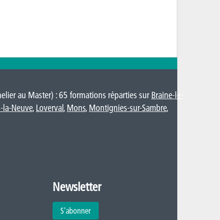
lier au Master) : 65 formations réparties sur
Braine-le-
-la-Neuve
,
Loverval
,
Mons
,
Montignies-sur-Sambre
,
Newsletter
S'abonner