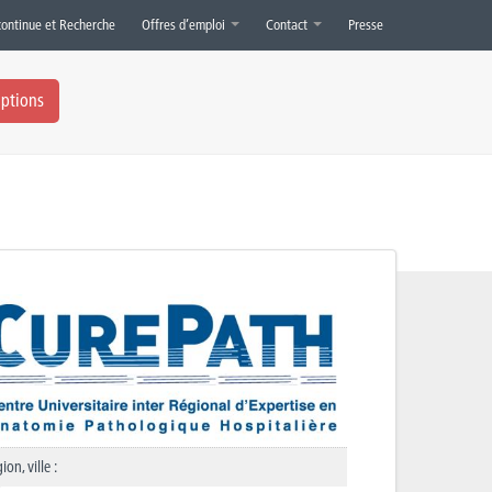
continue et Recherche
Offres d’emploi
Contact
Presse
iptions
ion, ville :