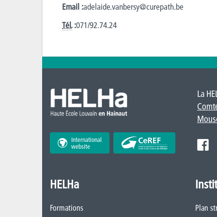
Email :
adelaide.vanbersy@curepath.be
Tél.
:
071/92.74.24
La HE
Comt
Mous
International
website
HELHa
Insti
Formations
Plan st