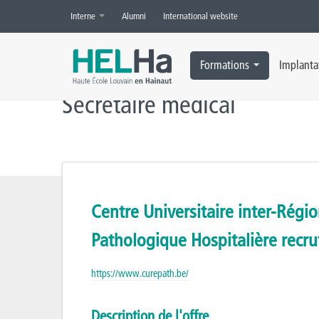
Interne
Alumni
International website
Accueil
»
Offres d’emploi
»
Secrétaire médical
Formations
Implanta
Secrétaire médical
Centre Universitaire inter-Régi
Pathologique Hospitalière recru
https://www.curepath.be/
Description de l'offre