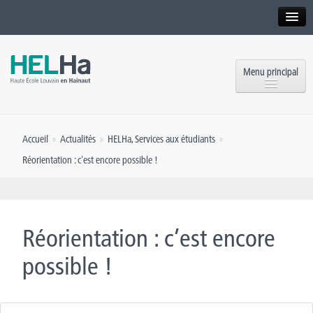
Interne
Alumni
Menu principal
International website
Formations
Institution
Accueil
»
Actualités
»
HELHa
,
Services aux étudiants
»
Formation continue et Recherche
Implantations
Réorientation : c'est encore possible !
Offres d’emploi
Service aux étudiants
Contact
OEH
Presse
Réorientation : c’est encore
Rencontrez-nous
possible !
Inscriptions