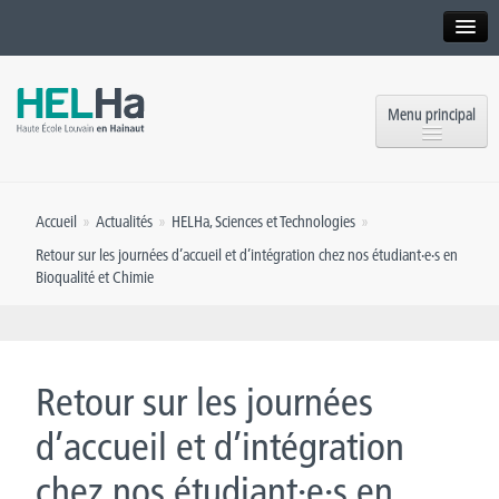
Interne
Alumni
Menu principal
International website
Formations
Institution
Accueil
»
Actualités
»
HELHa
,
Sciences et Technologies
»
Formation continue et Recherche
Implantations
Retour sur les journées d’accueil et d’intégration chez nos étudiant·e·s en
Bioqualité et Chimie
Offres d’emploi
Service aux étudiants
Contact
OEH
Presse
Retour sur les journées
Rencontrez-nous
d’accueil et d’intégration
Inscriptions
chez nos étudiant·e·s en