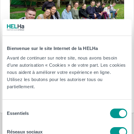
Bienvenue sur le site Internet de la HELHa
Posté le :
Avant de continuer sur notre site, nous avons besoin
9 octobre 2023
par
HELHa
d’une autorisation « Cookies » de votre part. Les cookies
nous aident à améliorer votre expérience en ligne.
Département(s) :
Utilisez les boutons pour les autoriser tous ou
partiellement.
HELHa
Sciences et Technologies
Sélection
Essentiels
du
consentement
Réseaux sociaux