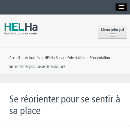
Interne
Alumni
Menu principal
International website
Formations
Institution
Accueil
»
Actualités
»
HELHa
,
Service Orientation et Réorientation
»
Formation continue et Recherche
Implantations
Se réorienter pour se sentir à sa place
Offres d’emploi
Service aux étudiants
Contact
OEH
Presse
Se réorienter pour se sentir à
Rencontrez-nous
sa place
Inscriptions