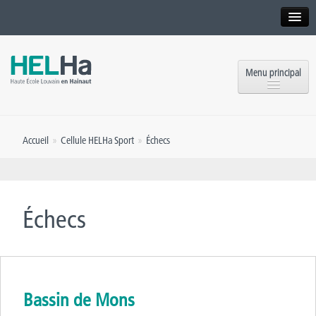
Interne
Alumni
Menu principal
International website
Formations
Institution
Accueil
»
Cellule HELHa Sport
»
Échecs
Formation continue et Recherche
Implantations
Offres d’emploi
Service aux étudiants
Contact
Échecs
OEH
Presse
Rencontrez-nous
Inscriptions
Bassin de Mons