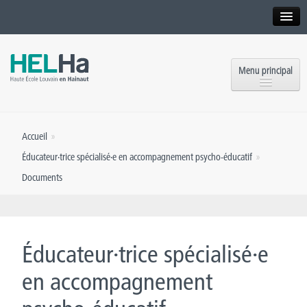
Interne
Alumni
Menu principal
International website
Formations
Institution
Accueil
»
Formation continue et Recherche
Implantations
Éducateur·trice spécialisé·e en accompagnement psycho-éducatif
»
Offres d’emploi
Documents
Service aux étudiants
Contact
OEH
Presse
Éducateur·trice spécialisé·e
Rencontrez-nous
en accompagnement
Inscriptions