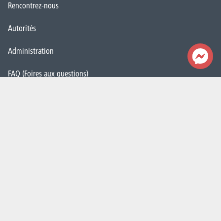
Rencontrez-nous
Autorités
Administration
FAQ (Foires aux questions)
Presse
Espace Emploi
Étudiant·e·s
La HELHa recrute
JobDay