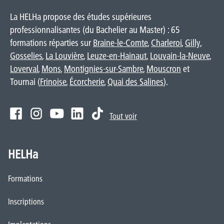
La HELHa propose des études supérieures
professionnalisantes (du Bachelier au Master) : 65
formations réparties sur
Braine-le-Comte
,
Charleroi
,
Gilly
,
Gosselies
,
La Louvière
,
Leuze-en-Hainaut
,
Louvain-la-Neuve
,
Loverval
,
Mons
,
Montignies-sur-Sambre
,
Mouscron
et
Tournai (
Frinoise
,
Écorcherie
,
Quai des Salines
).
Tout voir
HELHa
Formations
Inscriptions