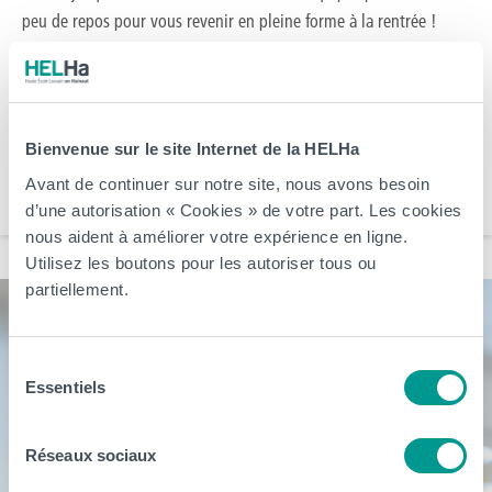
peu de repos pour vous revenir en pleine forme à la rentrée !
Cependant, notre plateforme d’inscription en ligne reste bien
accessible via l’onglet inscription. Il est donc possible de débuter
une inscription pour […]
Bienvenue sur le site Internet de la HELHa
Arts, Business et Communication
CeREF
Éducation et Social
HELHa
Avant de continuer sur notre site, nous avons besoin
Santé et Technologies Médicales
Sciences, Technologies et Vivant
d’une autorisation « Cookies » de votre part. Les cookies
nous aident à améliorer votre expérience en ligne.
Utilisez les boutons pour les autoriser tous ou
partiellement.
Sélection
Essentiels
du
consentement
Réseaux sociaux