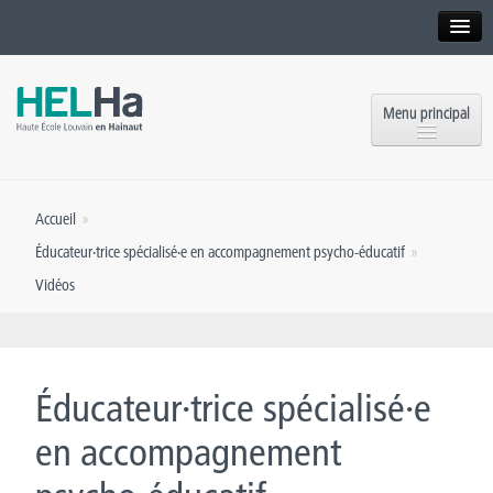
Interne
Alumni
Menu principal
International website
Formations
Institution
Accueil
»
Formation continue et Recherche
Implantations
Éducateur·trice spécialisé·e en accompagnement psycho-éducatif
»
Offres d’emploi
Vidéos
Service aux étudiants
Contact
OEH
Presse
Éducateur·trice spécialisé·e
Rencontrez-nous
en accompagnement
Inscriptions