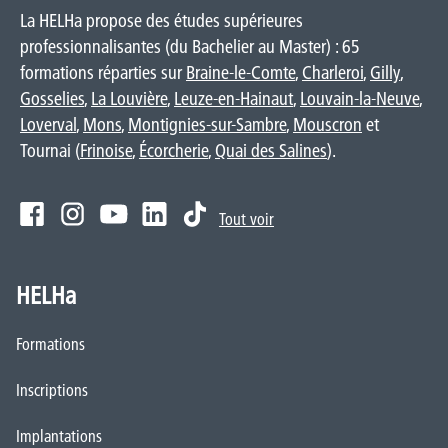
La HELHa propose des études supérieures
professionnalisantes (du Bachelier au Master) : 65
formations réparties sur
Braine-le-Comte
,
Charleroi
,
Gilly
,
Gosselies
,
La Louvière
,
Leuze-en-Hainaut
,
Louvain-la-Neuve
,
Loverval
,
Mons
,
Montignies-sur-Sambre
,
Mouscron
et
Tournai (
Frinoise
,
Écorcherie
,
Quai des Salines
).
Tout voir
HELHa
Formations
Inscriptions
Implantations