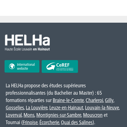
International
website
La HELHa propose des études supérieures
professionnalisantes (du Bachelier au Master) : 65
formations réparties sur
Braine-le-Comte
,
Charleroi
,
Gilly
,
Gosselies
,
La Louvière
,
Leuze-en-Hainaut
,
Louvain-la-Neuve
,
Loverval
,
Mons
,
Montignies-sur-Sambre
,
Mouscron
et
Tournai (
Frinoise
,
Écorcherie
,
Quai des Salines
).