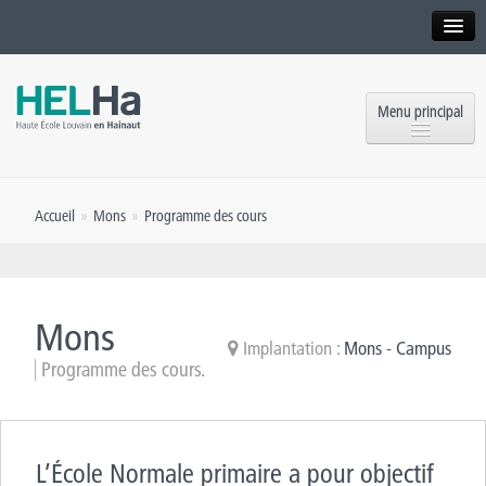
Interne
Alumni
Menu principal
International website
Formations
Institution
Accueil
»
Mons
»
Programme des cours
Formation continue et Recherche
Implantations
Offres d’emploi
Service aux étudiants
Contact
Mons
OEH
Implantation :
Mons - Campus
Presse
Programme des cours.
Rencontrez-nous
Inscriptions
L’École Normale primaire a pour objectif