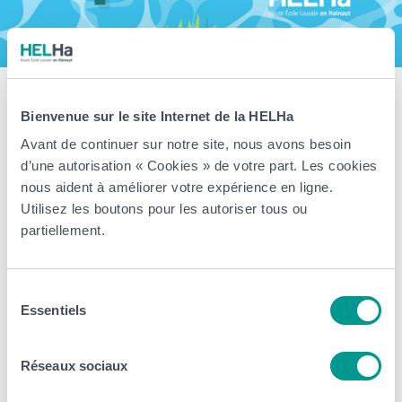
Fermeture estivale de notre Haute
Bienvenue sur le site Internet de la HELHa
École du 11 juillet au 16 août
Avant de continuer sur notre site, nous avons besoin
d’une autorisation « Cookies » de votre part. Les cookies
prochain
nous aident à améliorer votre expérience en ligne.
Utilisez les boutons pour les autoriser tous ou
> Les différentes implantations et campus de la Haute École sont
partiellement.
fermés jusqu’au 16 août 2026 inclus. Nos équipes prennent un
peu de repos pour vous revenir en pleine forme à la rentrée !
Cependant, notre plateforme d’inscription en ligne reste bien
Sélection
Essentiels
du
accessible via l’onglet inscription. Il est donc possible de débuter
consentement
une inscription pour […]
Réseaux sociaux
Arts, Business et Communication
CeREF
Éducation et Social
HELHa