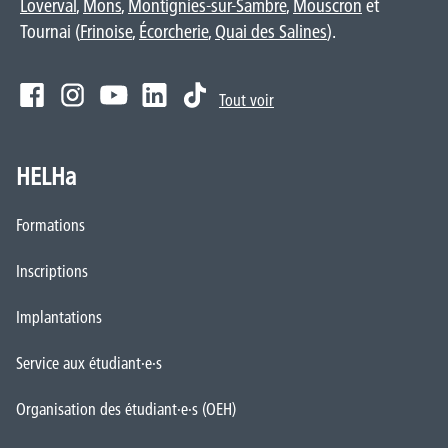
Loverval
,
Mons
,
Montignies-sur-Sambre
,
Mouscron
et
Tournai (
Frinoise
,
Écorcherie
,
Quai des Salines
).
Tout voir
HELHa
Formations
Inscriptions
Implantations
Service aux étudiant·e·s
Organisation des étudiant·e·s (OEH)