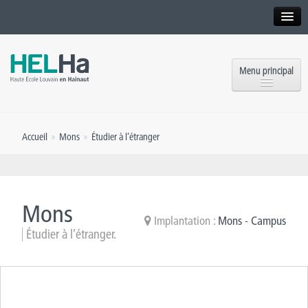
Interne
Alumni
Menu principal
International website
Formations
Institution
Accueil
»
Mons
»
Étudier à l’étranger
Formation continue et Recherche
Implantations
Offres d’emploi
Service aux étudiants
Contact
Mons
OEH
Implantation :
Mons - Campus
Presse
Étudier à l’étranger.
Rencontrez-nous
Inscriptions