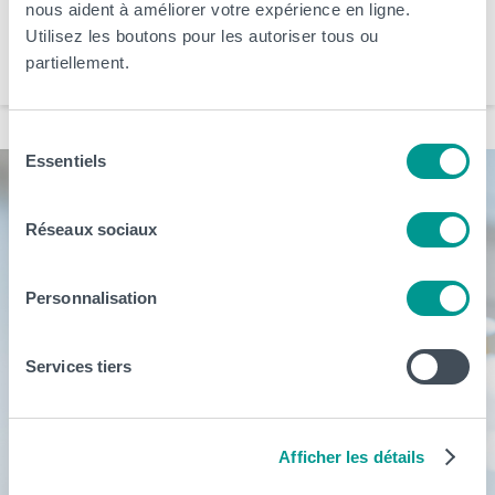
nous aident à améliorer votre expérience en ligne.
Arts, Business et Communication
CeREF
Éducation et Social
HELHa
Utilisez les boutons pour les autoriser tous ou
Santé et Technologies Médicales
Sciences, Technologies et Vivant
partiellement.
Sélection
Essentiels
du
consentement
Réseaux sociaux
Personnalisation
Services tiers
Afficher les détails