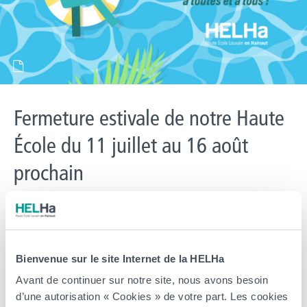
Fermeture estivale de notre Haute
École du 11 juillet au 16 août
prochain
> Les différentes implantations et campus de la Haute École sont
fermés jusqu’au 16 août 2026 inclus. Nos équipes prennent un
peu de repos pour vous revenir en pleine forme à la rentrée !
Cependant, notre plateforme d’inscription en ligne reste bien
Bienvenue sur le site Internet de la HELHa
accessible via l’onglet inscription. Il est donc possible de débuter
Avant de continuer sur notre site, nous avons besoin
une inscription pour […]
d’une autorisation « Cookies » de votre part. Les cookies