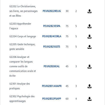
U2202 Le Christianisme,
ses livres, ses personnages
PEUN2B22RELIG
30
2
et ses fêtes
U2203 Appréhender
PEUN2B23ESPA
75
5
l'espace
U2204 Corps et langage
PEUN2B24CORLA
75
5
U2205 Geste technique,
PEUN2B25GSTS
75
5
geste sensible
U2206 Analyser et
comparer les langues
comme outils de
PEUN2B26EAL
45
3
communication orale et
écrite
U2301 Analyse des
PEUN2B31ANAPR
45
3
pratiques
U2302 Psychologie des
PEUN2B32PSAPP
60
4
apprentissages