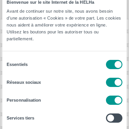
Bienvenue sur le site Internet de la HELHa
Fiche ECTS – Leuze-en-Hainaut
Avant de continuer sur notre site, nous avons besoin
d’une autorisation « Cookies » de votre part. Les cookies
Passerelles
nous aident à améliorer votre expérience en ligne.
Utilisez les boutons pour les autoriser tous ou
Métiers, débouchés
partiellement.
Etudiant·e·s français·e·s
Sélection
Essentiels
du
Etudier à l’étranger
consentement
Liens
Réseaux sociaux
Inscriptions
Personnalisation
Anciennes et anciens étudiants (Alumni)
Services tiers
Contact