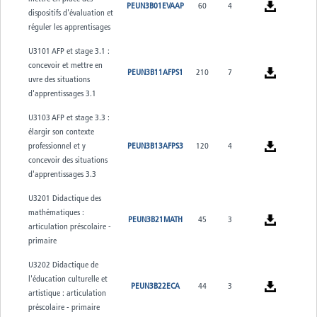
PEUN3B01EVAAP
60
4
dispositifs d'évaluation et
réguler les apprentisages
U3101 AFP et stage 3.1 :
concevoir et mettre en
PEUN3B11AFPS1
210
7
uvre des situations
d'apprentissages 3.1
U3103 AFP et stage 3.3 :
élargir son contexte
professionnel et y
PEUN3B13AFPS3
120
4
concevoir des situations
d'apprentissages 3.3
U3201 Didactique des
mathématiques :
PEUN3B21MATH
45
3
articulation préscolaire -
primaire
U3202 Didactique de
l'éducation culturelle et
PEUN3B22ECA
44
3
artistique : articulation
préscolaire - primaire