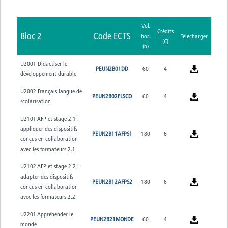
Vol.
Crédits
Bloc 2
Code ECTS
hor.
Télécharger
(C)
(h)
U2001 Didactiser le
PEUN2B01DD
60
4
développement durable
U2002 Français langue de
PEUN2B02FLSCO
60
4
scolarisation
U2101 AFP et stage 2.1 :
appliquer des dispositifs
PEUN2B11AFPS1
180
6
conçus en collaboration
avec les formateurs 2.1
U2102 AFP et stage 2.2 :
adapter des dispositifs
PEUN2B12AFPS2
180
6
conçus en collaboration
avec les formateurs 2.2
U2201 Appréhender le
PEUN2B21MONDE
60
4
monde