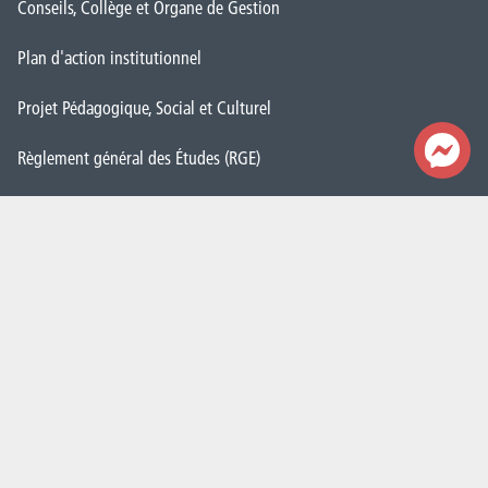
Conseils, Collège et Organe de Gestion
Plan d'action institutionnel
Projet Pédagogique, Social et Culturel
Règlement général des Études (RGE)
Démarche Qualité
CAP vers le numérique
Cellule Transition
Politique de genre
Contacts
Nos secrétariats