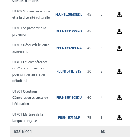
sciences humaines
U1208 S'ouvrir au monde
PEUN1B28MONDE
45
3
et à la diversité culturelle
U1301 Se préparer à la
PEUN1B31PRPRO
45
3
profession
U1302 Découvrir le jeune
PEUN1B32JEUNA
45
3
apprenant
U1401 Les compétences
du 21e siècle : une voie
PEUN1B41ET21S
30
2
pour sinitier au métier
détudiant
U1501 Questions
Générales en sciences de
PEUN1B51SCEDU
60
4
l'éducation
U1701 Maitrise de la
PEUN1B71MLF
75
5
langue française
Total Bloc 1
60