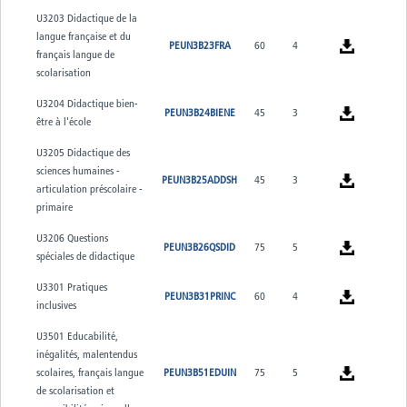
U3203 Didactique de la
langue française et du
PEUN3B23FRA
60
4
français langue de
scolarisation
U3204 Didactique bien-
PEUN3B24BIENE
45
3
être à l'école
U3205 Didactique des
sciences humaines -
PEUN3B25ADDSH
45
3
articulation préscolaire -
primaire
U3206 Questions
PEUN3B26QSDID
75
5
spéciales de didactique
U3301 Pratiques
PEUN3B31PRINC
60
4
inclusives
U3501 Educabilité,
inégalités, malentendus
scolaires, français langue
PEUN3B51EDUIN
75
5
de scolarisation et