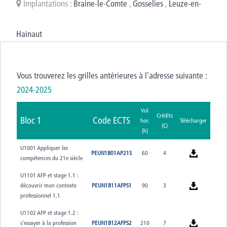
Implantations :
Braine-le-Comte
,
Gosselies
,
Leuze-en-
Hainaut
Vous trouverez les grilles antérieures à l'adresse suivante :
2024-2025
Vol.
Crédits
Bloc 1
Code ECTS
hor.
Télécharger
(C)
(h)
U1001 Appliquer les
PEUN1B01AP21S
60
4
compétences du 21e siècle
U1101 AFP et stage 1.1 :
découvrir mon contexte
PEUN1B11AFPS1
90
3
professionnel 1.1
U1102 AFP et stage 1.2 :
s'essayer à la profession
PEUN1B12AFPS2
210
7