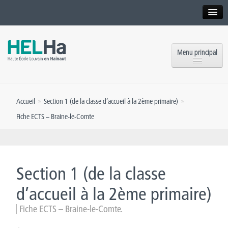
Interne
Alumni
Menu principal
International website
Formations
Institution
Accueil
»
Section 1 (de la classe d’accueil à la 2ème primaire)
»
Formation continue et Recherche
Implantations
Fiche ECTS – Braine-le-Comte
Offres d’emploi
Service aux étudiants
Contact
OEH
Presse
Section 1 (de la classe
Rencontrez-nous
d’accueil à la 2ème primaire)
Fiche ECTS – Braine-le-Comte.
Inscriptions