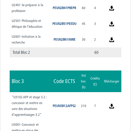
U2401 Se préparer à la
PEUN2B41PREPR
60
4
profession
U2501 Philosophie et
PEUN2B51PEEDU
45
3
éthique de l'éducation
U2601 Initiation à la
PEUN2B61INIRE
30
2
recherche
Total Bloc 2
60
Vol.
Crédits
Bloc 3
Code ECTS
hor.
Télécharger
(C)
(h)
"U3102 AFP et stage 3.2 :
concevoir et mettre en
PEUN3B12AFPS2
210
7
uvre des situations
d'apprentissages 3.2"
U3001 Concevoir et
mettre en place des