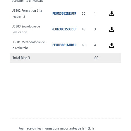
accessibilité universelle
U3502 Formation à la
PEUN3B52NEUTR
20
1
neutralité
U3503 Sociologie de
PEUN3B53SOEDUF
45
3
l'éducation
U3601 Méthodologie de
PEUN3B61MTREC
60
4
la recherche
Total Bloc 3
60
Pour recevoir les informations importantes de la HELHa