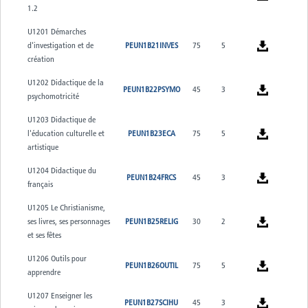
1.2
U1201 Démarches
d'investigation et de
PEUN1B21INVES
75
5
création
U1202 Didactique de la
PEUN1B22PSYMO
45
3
psychomotricité
U1203 Didactique de
l'éducation culturelle et
PEUN1B23ECA
75
5
artistique
U1204 Didactique du
PEUN1B24FRCS
45
3
français
U1205 Le Christianisme,
ses livres, ses personnages
PEUN1B25RELIG
30
2
et ses fêtes
U1206 Outils pour
PEUN1B26OUTIL
75
5
apprendre
U1207 Enseigner les
PEUN1B27SCIHU
45
3