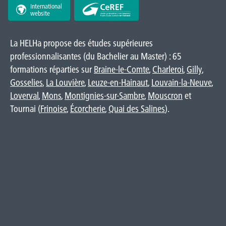
International
website
La HELHa propose des études supérieures
professionnalisantes (du Bachelier au Master) : 65
formations réparties sur
Braine-le-Comte
,
Charleroi
,
Gilly
,
Gosselies
,
La Louvière
,
Leuze-en-Hainaut
,
Louvain-la-Neuve
,
Loverval
,
Mons
,
Montignies-sur-Sambre
,
Mouscron
et
Tournai (
Frinoise
,
Écorcherie
,
Quai des Salines
).