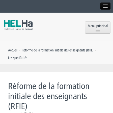
Interne
Alumni
Menu principal
International website
Formations
Institution
Accueil
»
Réforme de la formation initiale des enseignants (RFIE)
»
Formation continue et Recherche
Implantations
Les spécificités
Offres d’emploi
Service aux étudiants
Contact
OEH
Presse
Réforme de la formation
Rencontrez-nous
initiale des enseignants
(RFIE)
Inscriptions