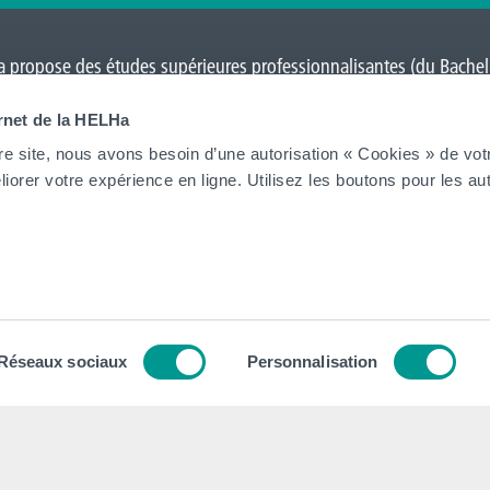
 propose des études supérieures professionnalisantes (du Bacheli
Charleroi
,
Gilly
,
Gosselies
,
La Louvière
,
Leuze-en-Hainaut
,
Louvain-l
ernet de la HELHa
on
et Tournai (
Frinoise
,
Écorcherie
,
Quai des Salines
).
re site, nous avons besoin d’une autorisation « Cookies » de vot
iorer votre expérience en ligne. Utilisez les boutons pour les aut
Tout voir
tion
Contacts
tégique
Nos secrétariats
Réseaux sociaux
Personnalisation
 Collège et Organe de Gestion
Rencontrez-nous
ion institutionnel
Autorités
dagogique, Social et Culturel
Administration
 général des Études (RGE)
FAQ (Foires aux questions)