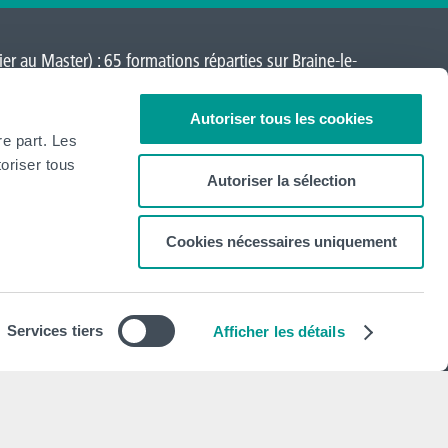
er au Master) : 65 formations réparties sur
Braine-le-
a-Neuve
,
Loverval
,
Mons
,
Montignies-sur-Sambre
,
Autoriser tous les cookies
re part. Les
oriser tous
Autoriser la sélection
Cookies nécessaires uniquement
Newsletter
S'abonner
Services tiers
Afficher les détails
Mentions légales
Déclaration de politique de vie privée
Politique d'utilisation des cookies