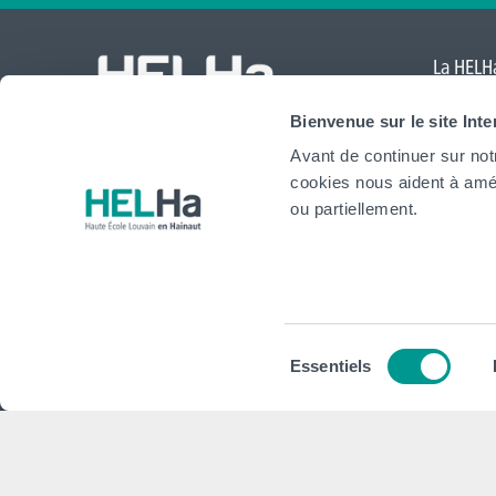
La HELHa
Comte
,
Bienvenue sur le site Int
Mouscr
Avant de continuer sur not
International
cookies nous aident à amél
website
ou partiellement.
HELHa
Institu
Formations
Plan stra
Sélection
Essentiels
Inscriptions
Conseils,
du
consentement
Implantations
Plan d'act
Service aux étudiant·e·s
Projet Pé
Organisation des étudiant·e·s (OEH)
Règlement