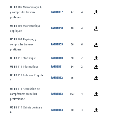
UE FB 107 Microbiologie A,
y compris les travaux
PAFB1B07
42
4
pratiques
UE FB 108 Mathématique
PAFB1B08
48
4
appliquée
UE FB 109 Physique, y
compris les travaux
PAFB1B09
66
6
pratiques
UE FB 110 Statistique
PAFB1B10
20
2
UE FB 111 Informatique
PAFB1B11
24
2
UE FB 112 Technical English
PAFB1B12
15
1
1
UE FB 113 Acquisition de
compétences en milieu
PAFB1B13
160
4
professionnel 1
UE FB 114 Chimie générale
PAFB1B14
30
3
B