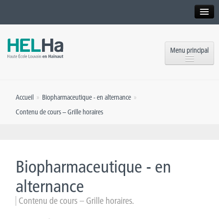
Interne
Alumni
Menu principal
International website
Formations
Institution
Accueil
»
Biopharmaceutique - en alternance
»
Formation continue et Recherche
Implantations
Contenu de cours – Grille horaires
Offres d’emploi
Service aux étudiants
Contact
OEH
Presse
Biopharmaceutique - en
Rencontrez-nous
alternance
Contenu de cours – Grille horaires.
Inscriptions