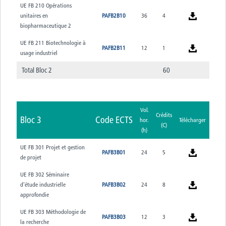
UE FB 210 Opérations
unitaires en
PAFB2B10
36
4
biopharmaceutique 2
UE FB 211 Biotechnologie à
PAFB2B11
12
1
usage industriel
Total Bloc 2
60
Vol.
Crédits
Bloc 3
Code ECTS
hor.
Télécharger
(C)
(h)
UE FB 301 Projet et gestion
PAFB3B01
24
5
de projet
UE FB 302 Séminaire
d'étude industrielle
PAFB3B02
24
8
approfondie
UE FB 303 Méthodologie de
PAFB3B03
12
3
la recherche