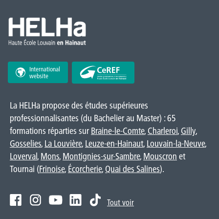
International
website
La HELHa propose des études supérieures
professionnalisantes (du Bachelier au Master) : 65
formations réparties sur
Braine-le-Comte
,
Charleroi
,
Gilly
,
Gosselies
,
La Louvière
,
Leuze-en-Hainaut
,
Louvain-la-Neuve
,
Loverval
,
Mons
,
Montignies-sur-Sambre
,
Mouscron
et
Tournai (
Frinoise
,
Écorcherie
,
Quai des Salines
).
Tout voir