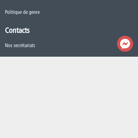
Politique de genre
Contacts
Nos secrétariats
Rencontrez-nous
Autorités
Administration
FAQ (Foires aux questions)
Presse
Espace Emploi