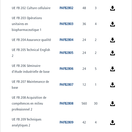
UE FB 202 Culture cellulaire
PAFB2B02
48
3
UE FB 203 Opérations
unitaires en
PAFB2B03
36
4
biopharmaceutique 1
UE FB 204 Assurance qualité
PAFB2B04
24
2
UE FB 205 Technical English
PAFB2B05
24
2
2
UE FB 206 Séminaire
PAFB2B06
24
5
d'étude industrielle de base
UE FB 207 Maintenance de
PAFB2B07
12
1
base
UE FB 208 Acquisition de
compétences en milieu
PAFB2B08
560
30
professionnel 2
UE FB 209 Techniques
PAFB2B09
42
4
analytiques 2