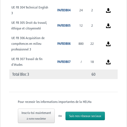
UE FB 304 Technical English
PAFB3B04
24
2
3
UE FB 305 Droit du travail,
PAFB3B05
12
2
éthique et citoyenneté
UE FB 306 Acquisition de
compétences en milieu
PAFB3B06
880
22
professionnel 3
UE FB 307 Travail de fin
PAFB3B07
/
18
d'études
Total Bloc 3
60
Pour recevoir les informations importantes de la HELHa
Inscris-toi maintenant
ou
Suis nos réseaux sociaux
à notre newsletter