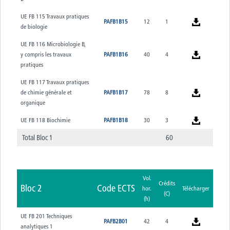
UE FB 115 Travaux pratiques
PAFB1B15
12
1
de biologie
UE FB 116 Microbiologie B,
y compris les travaux
PAFB1B16
40
4
pratiques
UE FB 117 Travaux pratiques
de chimie générale et
PAFB1B17
78
8
organique
UE FB 118 Biochimie
PAFB1B18
30
3
Total Bloc 1
60
Vol.
Crédits
Bloc 2
Code ECTS
hor.
Télécharger
(C)
(h)
UE FB 201 Techniques
PAFB2B01
42
4
analytiques 1