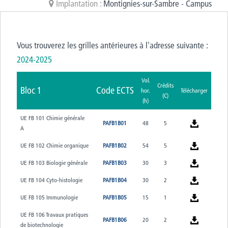
Implantation :
Montignies-sur-Sambre - Campus
Vous trouverez les grilles antérieures à l'adresse suivante :
2024-2025
Vol.
Crédits
Bloc 1
Code ECTS
hor.
Télécharger
(C)
(h)
UE FB 101 Chimie générale
PAFB1B01
48
5
A
UE FB 102 Chimie organique
PAFB1B02
54
5
UE FB 103 Biologie générale
PAFB1B03
30
3
UE FB 104 Cyto-histologie
PAFB1B04
30
2
UE FB 105 Immunologie
PAFB1B05
15
1
UE FB 106 Travaux pratiques
PAFB1B06
20
2
de biotechnologie