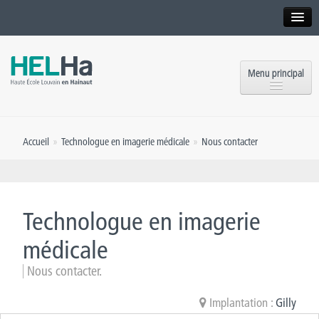
Interne
Alumni
Menu principal
International website
Formations
Institution
Accueil
»
Technologue en imagerie médicale
»
Nous contacter
Formation continue et Recherche
Implantations
Offres d’emploi
Service aux étudiants
Contact
Technologue en imagerie
OEH
Presse
médicale
Rencontrez-nous
Nous contacter.
Inscriptions
Implantation :
Gilly