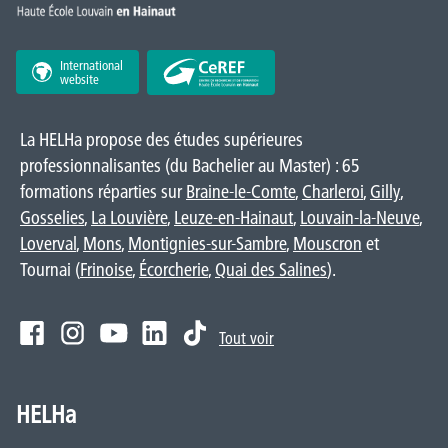
International
website
La HELHa propose des études supérieures
professionnalisantes (du Bachelier au Master) : 65
formations réparties sur
Braine-le-Comte
,
Charleroi
,
Gilly
,
Gosselies
,
La Louvière
,
Leuze-en-Hainaut
,
Louvain-la-Neuve
,
Loverval
,
Mons
,
Montignies-sur-Sambre
,
Mouscron
et
Tournai (
Frinoise
,
Écorcherie
,
Quai des Salines
).
Tout voir
HELHa