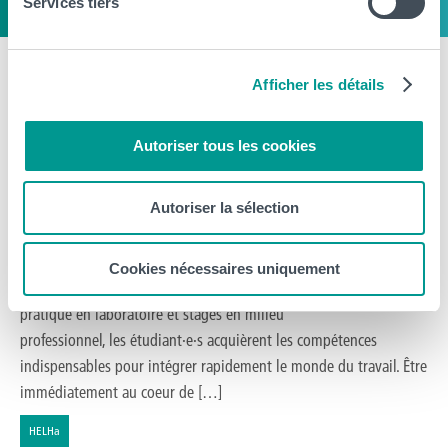
Services tiers
Bachelier Technologue de
Afficher les détails
laboratoire médical : entre chimie,
Autoriser tous les cookies
biologie et technologies de pointe
Autoriser la sélection
Le Bachelier Technologue de laboratoire médical proposé à
Montignies-sur-Sambre est une formation en trois ans qui permet
de trouver un métier au carrefour de la biologie, de la chimie et
Cookies nécessaires uniquement
des technologies de pointe. Grâce à une formation alliant théorie,
pratique en laboratoire et stages en milieu
professionnel, les étudiant·e·s acquièrent les compétences
indispensables pour intégrer rapidement le monde du travail. Être
immédiatement au coeur de […]
HELHa