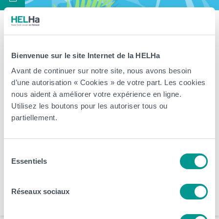
Fermeture estivale de notre Haute
École du 11 juillet au 16 août
Bienvenue sur le site Internet de la HELHa
prochain
Avant de continuer sur notre site, nous avons besoin
d’une autorisation « Cookies » de votre part. Les cookies
> Les différentes implantations et campus de la Haute École sont
nous aident à améliorer votre expérience en ligne.
Utilisez les boutons pour les autoriser tous ou
fermés jusqu’au 16 août 2026 inclus. Nos équipes prennent un
partiellement.
peu de repos pour vous revenir en pleine forme à la rentrée !
Cependant, notre plateforme d’inscription en ligne reste bien
accessible via l’onglet inscription. Il est donc possible de débuter
Sélection
une inscription pour […]
Essentiels
du
consentement
Arts, Business et Communication
CeREF
Éducation et Social
HELHa
Réseaux sociaux
Santé et Technologies Médicales
Sciences, Technologies et Vivant