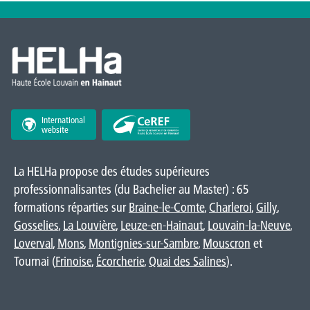
International
website
La HELHa propose des études supérieures
professionnalisantes (du Bachelier au Master) : 65
formations réparties sur
Braine-le-Comte
,
Charleroi
,
Gilly
,
Gosselies
,
La Louvière
,
Leuze-en-Hainaut
,
Louvain-la-Neuve
,
Loverval
,
Mons
,
Montignies-sur-Sambre
,
Mouscron
et
Tournai (
Frinoise
,
Écorcherie
,
Quai des Salines
).
Tout voir