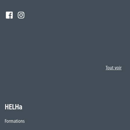
HELHa
Formations
Inscriptions
Implantations
Service aux étudiant·e·s
Organisation des étudiant·e·s (OEH)
Campus Charleroi
Actualités
Formation continue et recherche