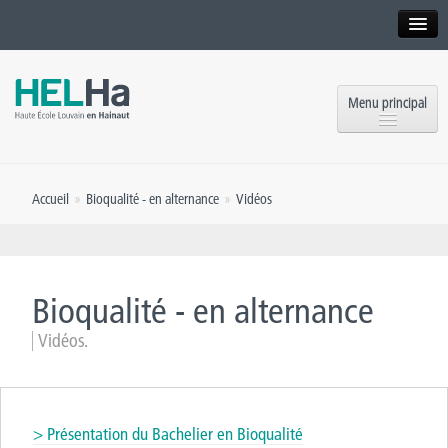
Interne
Alumni
Menu principal
International website
Formations
Institution
Accueil
»
Bioqualité - en alternance
»
Vidéos
Formation continue et Recherche
Implantations
Offres d’emploi
Service aux étudiants
Contact
Bioqualité - en alternance
OEH
Presse
Vidéos.
Rencontrez-nous
Inscriptions
> Présentation du Bachelier en Bioqualité