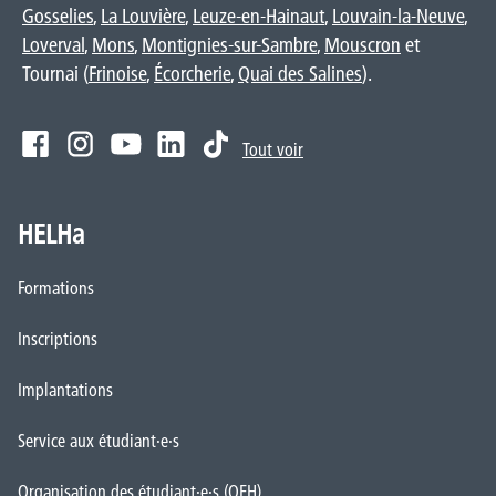
Gosselies
,
La Louvière
,
Leuze-en-Hainaut
,
Louvain-la-Neuve
,
Loverval
,
Mons
,
Montignies-sur-Sambre
,
Mouscron
et
Tournai (
Frinoise
,
Écorcherie
,
Quai des Salines
).
Tout voir
HELHa
Formations
Inscriptions
Implantations
Service aux étudiant·e·s
Organisation des étudiant·e·s (OEH)