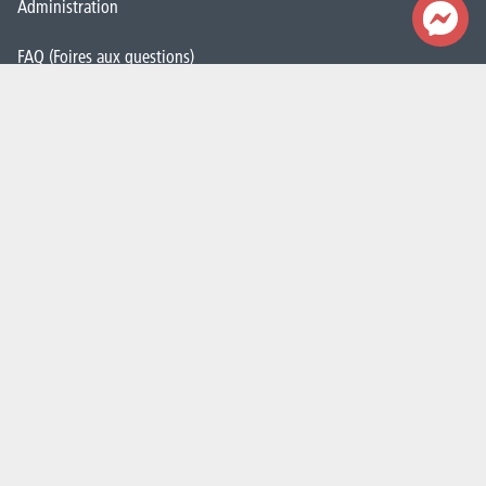
Administration
FAQ (Foires aux questions)
Presse
Espace Emploi
Étudiant·e·s
La HELHa recrute
JobDay
Newsletter
S'abonner