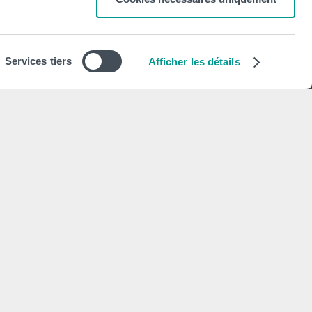
Newsletter
S'abonner
Services tiers
Afficher les détails
Mentions légales
Déclaration de politique de vie privée
Politique d'utilisation des cookies