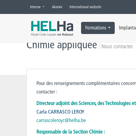
Interne
Alumni
International website
Accueil
»
Chimie appliquée
»
Nous contacter
Formations
Implanta
Chimie appliquée
Nous contacter.
Pour des renseignements complémentaires concern
contacter :
Directeur adjoint des Sciences, des Technologies et
Carla CARRASCO LEROY
carrascoleroyc@helha.be
Responsable de la Section Chimie :