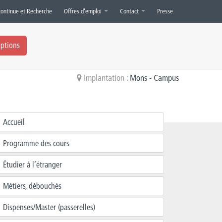
continue et Recherche
Offres d’emploi
Contact
Presse
iptions
Implantation :
Mons - Campus
Accueil
Programme des cours
Étudier à l’étranger
Métiers, débouchés
Dispenses/Master (passerelles)