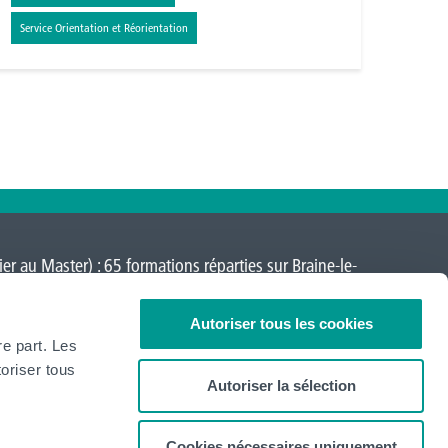
Service Orientation et Réorientation
er au Master) : 65 formations réparties sur
Braine-le-
a-Neuve
,
Loverval
,
Mons
,
Montignies-sur-Sambre
,
Autoriser tous les cookies
re part. Les
oriser tous
Autoriser la sélection
Cookies nécessaires uniquement