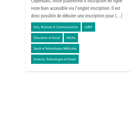
Cependant, notre plateforme d’inscription en ligne
reste bien accessible via l’onglet inscription. Il est
donc possible de débuter une inscription pour […]
Arts, Business et Communication
CeREF
Éducation et Social
HELHa
Santé et Technologies Médicales
Sciences, Technologies et Vivant