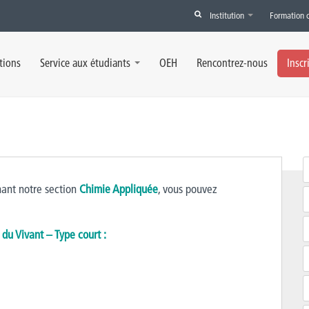
Institution
Formation 
tions
Service aux étudiants
OEH
Rencontrez-nous
Inscr
ant notre section
Chimie Appliquée
, vous pouvez
 du Vivant – Type court :