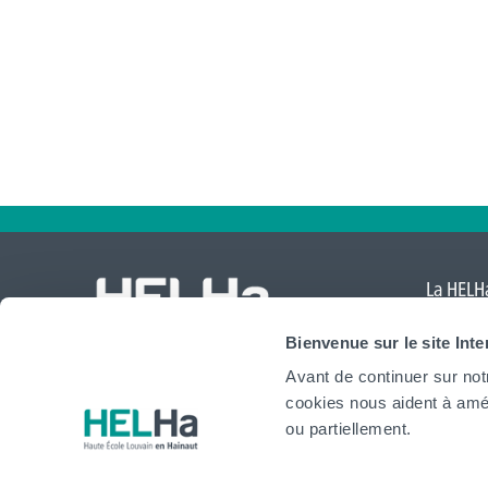
La HELHa
Comte
,
Bienvenue sur le site Int
Mouscr
Avant de continuer sur not
International
cookies nous aident à amél
website
ou partiellement.