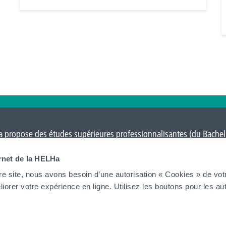
 propose des études supérieures professionnalisantes (du Bacheli
Charleroi
,
Gilly
,
Gosselies
,
La Louvière
,
Leuze-en-Hainaut
,
Louvain-l
ernet de la HELHa
on
et Tournai (
Frinoise
,
Écorcherie
,
Quai des Salines
).
re site, nous avons besoin d’une autorisation « Cookies » de vot
iorer votre expérience en ligne. Utilisez les boutons pour les aut
Tout voir