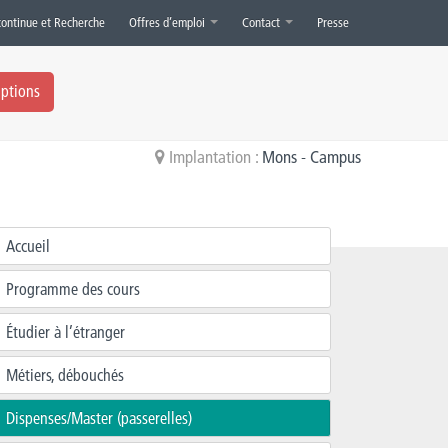
continue et Recherche
Offres d’emploi
Contact
Presse
iptions
Implantation :
Mons - Campus
Accueil
Programme des cours
Étudier à l’étranger
Métiers, débouchés
Dispenses/Master (passerelles)