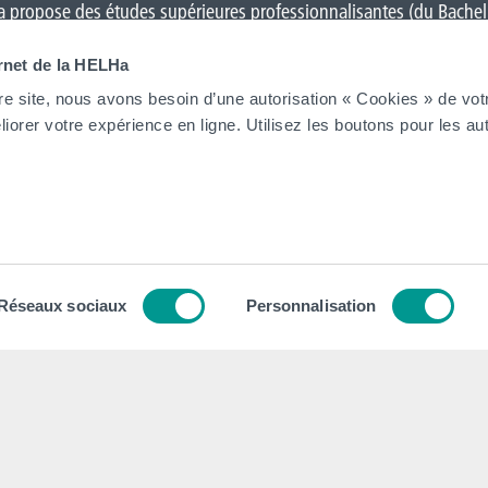
 propose des études supérieures professionnalisantes (du Bacheli
Charleroi
,
Gilly
,
Gosselies
,
La Louvière
,
Leuze-en-Hainaut
,
Louvain-l
ernet de la HELHa
on
et Tournai (
Frinoise
,
Écorcherie
,
Quai des Salines
).
re site, nous avons besoin d’une autorisation « Cookies » de vot
iorer votre expérience en ligne. Utilisez les boutons pour les aut
Tout voir
tion
Contacts
tégique
Nos secrétariats
Réseaux sociaux
Personnalisation
 Collège et Organe de Gestion
Rencontrez-nous
ion institutionnel
Autorités
dagogique, Social et Culturel
Administration
 général des Études (RGE)
FAQ (Foires aux questions)
 Qualité
Presse