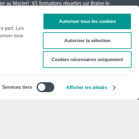
er au Master) : 65 formations réparties sur
Braine-le-
a-Neuve
,
Loverval
,
Mons
,
Montignies-sur-Sambre
,
Autoriser tous les cookies
re part. Les
oriser tous
Autoriser la sélection
Cookies nécessaires uniquement
Newsletter
S'abonner
Services tiers
Afficher les détails
Mentions légales
Déclaration de politique de vie privée
Politique d'utilisation des cookies