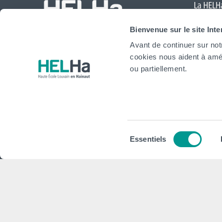
La HELHa
Comte
,
Bienvenue sur le site Int
Mouscr
Avant de continuer sur not
International
cookies nous aident à amél
website
ou partiellement.
HELHa
Institu
Formations
Plan stra
Sélection
Essentiels
Inscriptions
Conseils,
du
consentement
Implantations
Plan d'act
Service aux étudiant·e·s
Projet Pé
Organisation des étudiant·e·s (OEH)
Règlement
Campus Charleroi
Démarche