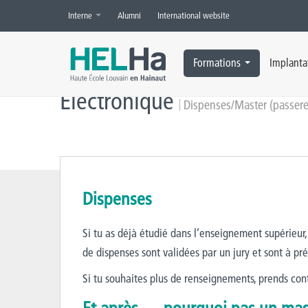
Interne
Alumni
International website
Accueil
»
Électronique
»
Dispenses/Master (passerelles)
Formations
Implanta
Électronique
Dispenses/Master (passerel
Dispenses
Si tu as déjà étudié dans l’enseignement supérieur
de dispenses sont validées par un jury et sont à pr
Si tu souhaites plus de renseignements, prends con