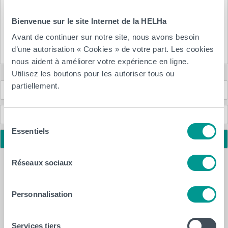
Pour recevoir les informations importantes de la HELHa
Bienvenue sur le site Internet de la HELHa
Inscris-toi maintenant
ou
Suis nos réseaux sociaux
à notre newsletter
Avant de continuer sur notre site, nous avons besoin
d’une autorisation « Cookies » de votre part. Les cookies
nous aident à améliorer votre expérience en ligne.
Utilisez les boutons pour les autoriser tous ou
partiellement.
Cellule Orientation et Réorientation
Accompagnement et entretiens
Sélection
Essentiels
du
Comment changer d’études ?
consentement
Réseaux sociaux
Étudiant·e en Bloc 1
Étudiant·e en poursuite d’études
Personnalisation
Étudiant·e en arrêt d’études
Services tiers