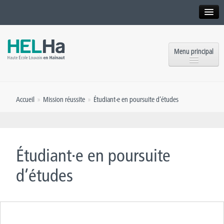
Interne
Alumni
Menu principal
International website
Formations
Institution
Accueil
»
Mission réussite
»
Étudiant·e en poursuite d’études
Formation continue et Recherche
Implantations
Offres d’emploi
Service aux étudiants
Contact
Étudiant·e en poursuite
OEH
Presse
d’études
Rencontrez-nous
Inscriptions