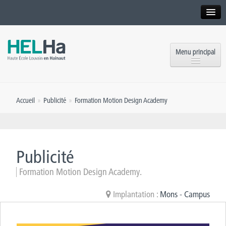
Interne
Alumni
Menu principal
International website
Formations
Institution
Accueil
»
Publicité
»
Formation Motion Design Academy
Formation continue et Recherche
Implantations
Offres d’emploi
Service aux étudiants
Contact
Publicité
OEH
Presse
Formation Motion Design Academy.
Rencontrez-nous
Implantation :
Mons - Campus
Inscriptions