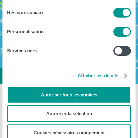
consentement
Réseaux sociaux
Personnalisation
Services tiers
Afficher les détails
Autoriser tous les cookies
Fermeture estivale de notre Haute
École du 11 juillet au 16 août
Autoriser la sélection
prochain
Cookies nécessaires uniquement
> Les différentes implantations et campus de la Haute École sont