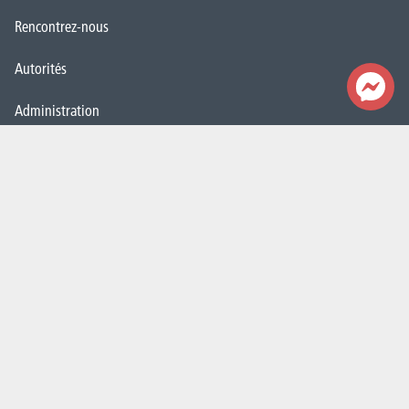
Rencontrez-nous
Autorités
Administration
FAQ (Foires aux questions)
Presse
Espace Emploi
Étudiant·e·s
La HELHa recrute
JobDay