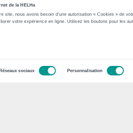
ernet de la HELHa
on
et Tournai (
Frinoise
,
Écorcherie
,
Quai des Salines
).
re site, nous avons besoin d’une autorisation « Cookies » de vot
iorer votre expérience en ligne. Utilisez les boutons pour les aut
Tout voir
tion
Contacts
tégique
Nos secrétariats
Réseaux sociaux
Personnalisation
 Collège et Organe de Gestion
Rencontrez-nous
ion institutionnel
Autorités
dagogique, Social et Culturel
Administration
 général des Études (RGE)
FAQ (Foires aux questions)
 Qualité
Presse
le numérique
Espace Emploi