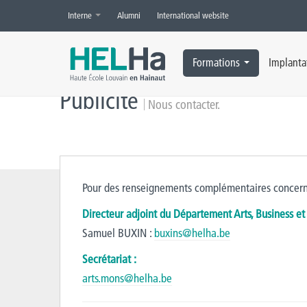
Interne
Alumni
International website
Accueil
»
Publicité
»
Nous contacter
Formations
Implanta
Publicité
Nous contacter.
Pour des renseignements complémentaires concern
Directeur adjoint du Département Arts, Business e
Samuel BUXIN :
buxins@helha.be
Secrétariat :
arts.mons@helha.be