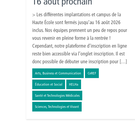
16 août prochain
> Les différentes implantations et campus de la
Haute École sont fermés jusqu’au 16 août 2026
inclus. Nos équipes prennent un peu de repos pour
vous revenir en pleine forme à la rentrée !
Cependant, notre plateforme d’inscription en ligne
reste bien accessible via l’onglet inscription. Il est
donc possible de débuter une inscription pour […]
Arts, Business et Communication
CeREF
Éducation et Social
HELHa
Santé et Technologies Médicales
Sciences, Technologies et Vivant