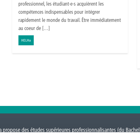
professionnel, les étudiant·e·s acquièrent les
compétences indispensables pour intégrer
rapidement le monde du travail. Être immédiatement
au coeur de […]
HELHa
 propose des études supérieures professionnalisantes (du Bacheli
Charleroi
,
Gilly
,
Gosselies
,
La Louvière
,
Leuze-en-Hainaut
,
Louvain-l