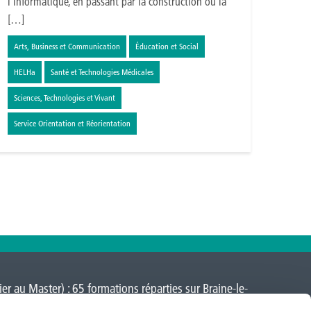
l’informatique, en passant par la construction ou la
[…]
Arts, Business et Communication
Éducation et Social
HELHa
Santé et Technologies Médicales
Sciences, Technologies et Vivant
Service Orientation et Réorientation
er au Master) : 65 formations réparties sur
Braine-le-
a-Neuve
,
Loverval
,
Mons
,
Montignies-sur-Sambre
,