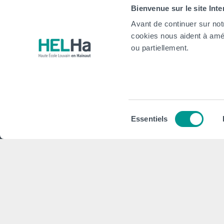
Bienvenue sur le site Int
Mouscr
Avant de continuer sur not
International
cookies nous aident à amél
website
ou partiellement.
HELHa
Institu
Formations
Plan stra
Sélection
Essentiels
Inscriptions
Conseils,
du
consentement
Implantations
Plan d'act
Service aux étudiant·e·s
Projet Pé
Organisation des étudiant·e·s (OEH)
Règlement
Campus Charleroi
Démarche
Actualités
CAP vers 