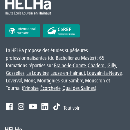
International
website
La HELHa propose des études supérieures
professionnalisantes (du Bachelier au Master) : 65
formations réparties sur
Braine-le-Comte
,
Charleroi
,
Gilly
,
Gosselies
,
La Louvière
,
Leuze-en-Hainaut
,
Louvain-la-Neuve
,
Loverval
,
Mons
,
Montignies-sur-Sambre
,
Mouscron
et
Tournai (
Frinoise
,
Écorcherie
,
Quai des Salines
).
Tout voir