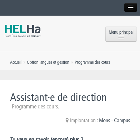
Interne
Alumni
Menu principal
International website
Formations
Institution
Accueil
»
Option langues et gestion
»
Programme des cours
Formation continue et Recherche
Implantations
Offres d’emploi
Service aux étudiants
Contact
Assistant·e de direction
OEH
Presse
Programme des cours.
Rencontrez-nous
Implantation :
Mons - Campus
Inscriptions
Tu veux en savoir (encore) plus ?