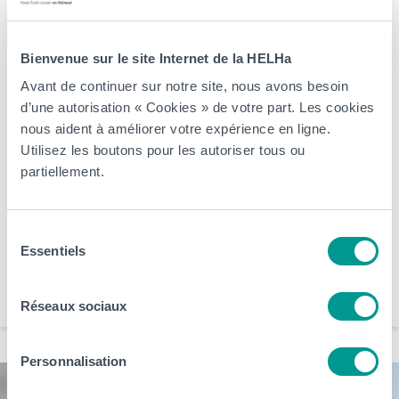
École du 11 juillet au 16 août
Bienvenue sur le site Internet de la HELHa
prochain
Avant de continuer sur notre site, nous avons besoin
> Les différentes implantations et campus de la Haute École sont
d’une autorisation « Cookies » de votre part. Les cookies
fermés jusqu’au 16 août 2026 inclus. Nos équipes prennent un
nous aident à améliorer votre expérience en ligne.
Utilisez les boutons pour les autoriser tous ou
peu de repos pour vous revenir en pleine forme à la rentrée !
partiellement.
Cependant, notre plateforme d’inscription en ligne reste bien
accessible via l’onglet inscription. Il est donc possible de débuter
une inscription pour […]
Sélection
Essentiels
du
Arts, Business et Communication
CeREF
Éducation et Social
HELHa
consentement
Santé et Technologies Médicales
Sciences, Technologies et Vivant
Réseaux sociaux
Personnalisation