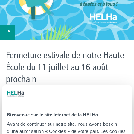
Fermeture estivale de notre Haute
École du 11 juillet au 16 août
prochain
> Les différentes implantations et campus de la Haute École sont
fermés jusqu’au 16 août 2026 inclus. Nos équipes prennent un
peu de repos pour vous revenir en pleine forme à la rentrée !
Bienvenue sur le site Internet de la HELHa
Cependant, notre plateforme d’inscription en ligne reste bien
accessible via l’onglet inscription. Il est donc possible de débuter
Avant de continuer sur notre site, nous avons besoin
une inscription pour […]
d’une autorisation « Cookies » de votre part. Les cookies