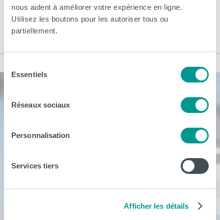
nous aident à améliorer votre expérience en ligne.
Arts, Business et Communication
CeREF
Éducation et Social
HELHa
Utilisez les boutons pour les autoriser tous ou
partiellement.
Santé et Technologies Médicales
Sciences, Technologies et Vivant
Sélection
Essentiels
du
consentement
Réseaux sociaux
Personnalisation
Services tiers
Afficher les détails