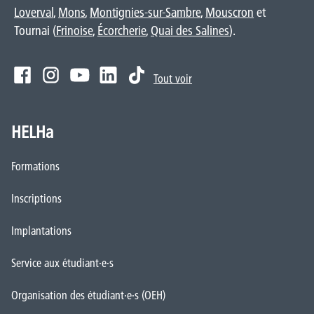
Loverval
,
Mons
,
Montignies-sur-Sambre
,
Mouscron
et
Tournai (
Frinoise
,
Écorcherie
,
Quai des Salines
).
Tout voir
HELHa
Formations
Inscriptions
Implantations
Service aux étudiant·e·s
Organisation des étudiant·e·s (OEH)