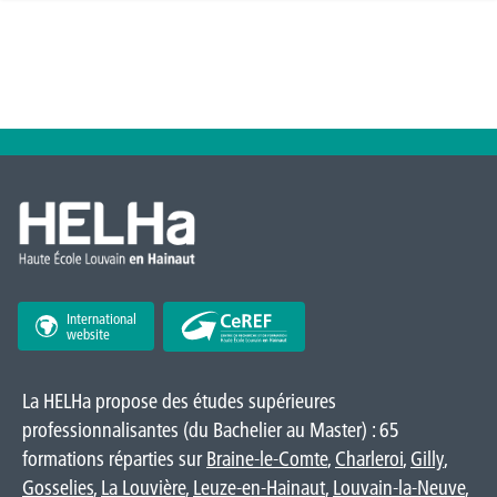
International
website
La HELHa propose des études supérieures
professionnalisantes (du Bachelier au Master) : 65
formations réparties sur
Braine-le-Comte
,
Charleroi
,
Gilly
,
Gosselies
,
La Louvière
,
Leuze-en-Hainaut
,
Louvain-la-Neuve
,