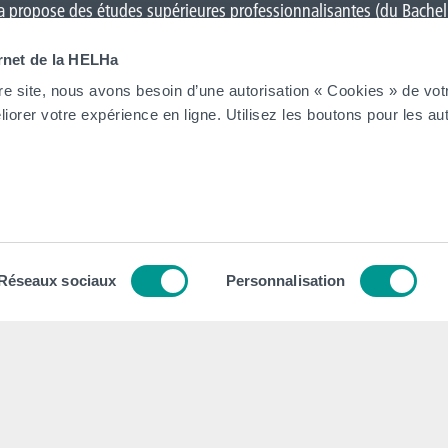
 propose des études supérieures professionnalisantes (du Bacheli
Charleroi
,
Gilly
,
Gosselies
,
La Louvière
,
Leuze-en-Hainaut
,
Louvain-l
ernet de la HELHa
on
et Tournai (
Frinoise
,
Écorcherie
,
Quai des Salines
).
re site, nous avons besoin d’une autorisation « Cookies » de vot
iorer votre expérience en ligne. Utilisez les boutons pour les aut
Tout voir
tion
Contacts
tégique
Nos secrétariats
Réseaux sociaux
Personnalisation
 Collège et Organe de Gestion
Rencontrez-nous
ion institutionnel
Autorités
dagogique, Social et Culturel
Administration
 général des Études (RGE)
FAQ (Foires aux questions)
 Qualité
Presse