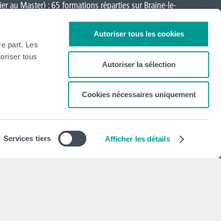
er au Master) : 65 formations réparties sur
Braine-le-
a-Neuve
,
Loverval
,
Mons
,
Montignies-sur-Sambre
,
Autoriser tous les cookies
re part. Les
oriser tous
Autoriser la sélection
Cookies nécessaires uniquement
Newsletter
S'abonner
Services tiers
Afficher les détails
Mentions légales
Déclaration de politique de vie privée
Politique d'utilisation des cookies