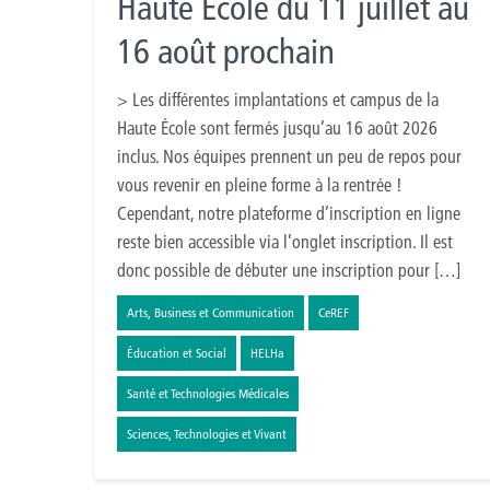
Haute École du 11 juillet au
16 août prochain
> Les différentes implantations et campus de la
Haute École sont fermés jusqu’au 16 août 2026
inclus. Nos équipes prennent un peu de repos pour
vous revenir en pleine forme à la rentrée !
Cependant, notre plateforme d’inscription en ligne
reste bien accessible via l’onglet inscription. Il est
donc possible de débuter une inscription pour […]
Arts, Business et Communication
CeREF
Éducation et Social
HELHa
Santé et Technologies Médicales
Sciences, Technologies et Vivant