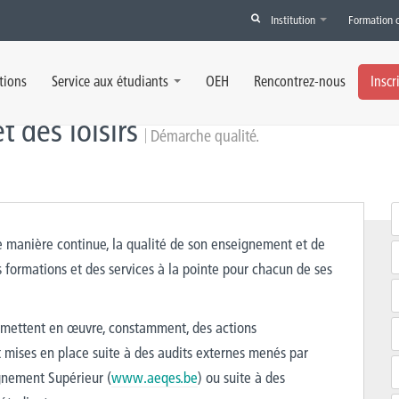
Institution
Formation 
é
tions
Service aux étudiants
OEH
Rencontrez-nous
Inscr
 des loisirs
Démarche qualité.
e manière continue, la qualité de son enseignement et de
 formations et des services à la pointe pour chacun de ses
et mettent en œuvre, constamment, des actions
t mises en place suite à des audits externes menés par
ignement Supérieur (
www.aeqes.be
) ou suite à des