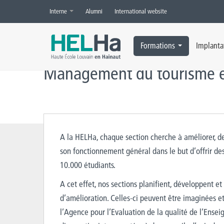
Interne
Alumni
International website
Accueil
»
Management du tourisme et des loisirs
»
Démarche qualit
Formations
Implanta
Management du tourisme et
A la HELHa, chaque section cherche à améliorer, d
son fonctionnement général dans le but d’offrir des
10.000 étudiants.
A cet effet, nos sections planifient, développent 
d’amélioration. Celles-ci peuvent être imaginées e
l’Agence pour l’Evaluation de la qualité de l’Ense