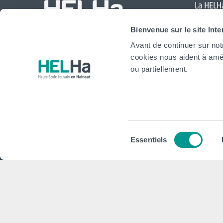
La HELHa
Comte
,
Bienvenue sur le site Int
Mouscr
Avant de continuer sur not
International
cookies nous aident à amél
website
ou partiellement.
HELHa
Institu
Formations
Plan stra
Sélection
Essentiels
Inscriptions
Conseils,
du
consentement
Implantations
Plan d'act
Service aux étudiant·e·s
Projet Pé
Organisation des étudiant·e·s (OEH)
Règlement
Campus Charleroi
Démarche