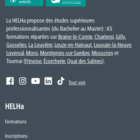
website
La HELHa propose des études supérieures
professionnalisantes (du Bachelier au Master) : 65
formations réparties sur
Braine-le-Comte
,
Charleroi
,
Gilly
,
Gosselies
,
La Louvière
,
Leuze-en-Hainaut
,
Louvain-la-Neuve
,
Loverval
,
Mons
,
Montignies-sur-Sambre
,
Mouscron
et
Tournai (
Frinoise
,
Écorcherie
,
Quai des Salines
).
Tout voir
HELHa
Formations
Inscriptions