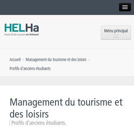
Interne
Alumni
Menu principal
International website
Formations
Institution
Accueil
»
Management du tourisme et des loisirs
»
Formation continue et Recherche
Implantations
Profils d’anciens étudiants
Offres d’emploi
Service aux étudiants
Contact
OEH
Presse
Management du tourisme et
Rencontrez-nous
des loisirs
Profils d’anciens étudiants.
Inscriptions