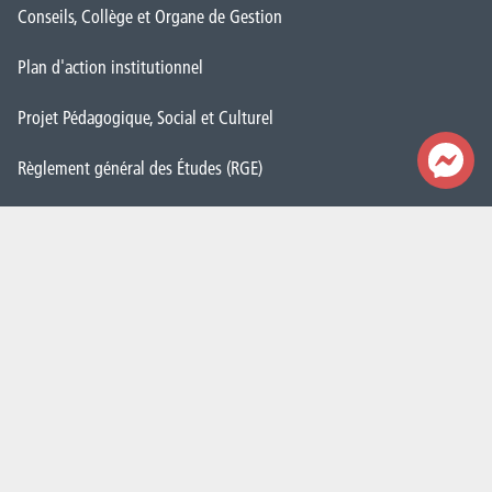
Conseils, Collège et Organe de Gestion
Plan d'action institutionnel
Projet Pédagogique, Social et Culturel
Règlement général des Études (RGE)
Démarche Qualité
CAP vers le numérique
Cellule Transition
Politique de genre
Contacts
Nos secrétariats