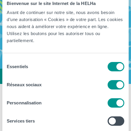
Bienvenue sur le site Internet de la HELHa
Avant de continuer sur notre site, nous avons besoin
d’une autorisation « Cookies » de votre part. Les cookies
nous aident à améliorer votre expérience en ligne.
Utilisez les boutons pour les autoriser tous ou
partiellement.
Sélection
Essentiels
du
consentement
Réseaux sociaux
Fermeture estivale de notre Haute
Personnalisation
École du 11 juillet au 16 août
prochain
Services tiers