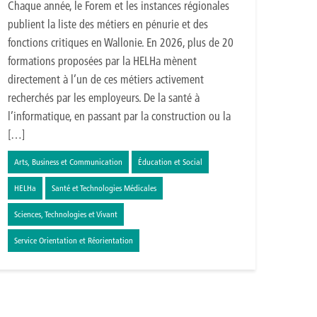
Chaque année, le Forem et les instances régionales
publient la liste des métiers en pénurie et des
fonctions critiques en Wallonie. En 2026, plus de 20
formations proposées par la HELHa mènent
directement à l’un de ces métiers activement
recherchés par les employeurs. De la santé à
l’informatique, en passant par la construction ou la
[…]
Arts, Business et Communication
Éducation et Social
HELHa
Santé et Technologies Médicales
Sciences, Technologies et Vivant
Service Orientation et Réorientation