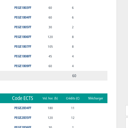
PEGE1B03FF
60
6
PEGE1B04FF
60
6
PEGE1B05FF
30
2
PEGE1B06FF
120
8
PEGE1B07FF
105
8
PEGE1B08FF
45
4
PEGE1B09FF
60
4
60
Code ECTS
Vol. hor. (h)
Crédits (C)
Télécharger
PEGE2B34FF
180
11
PEGE2B35FF
120
12
PEGE2B36FF
30
2