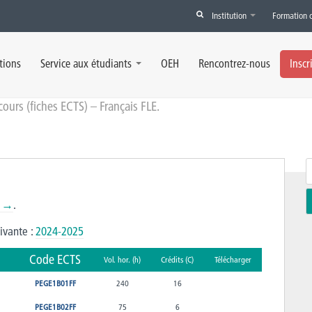
Institution
Formation 
 Français FLE
tions
Service aux étudiants
OEH
Rencontrez-nous
Inscr
urs (fiches ECTS) – Français FLE.
n →
.
uivante :
2024-2025
Code ECTS
Vol. hor. (h)
Crédits (C)
Télécharger
PEGE1B01FF
240
16
PEGE1B02FF
75
6