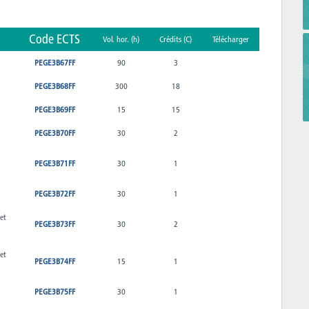
Code ECTS
Vol. hor. (h)
Crédits (C)
Télécharger
PEGE3B67FF
90
3
PEGE3B68FF
300
18
PEGE3B69FF
15
15
PEGE3B70FF
30
2
PEGE3B71FF
30
1
PEGE3B72FF
30
1
et
PEGE3B73FF
30
2
et
PEGE3B74FF
15
1
PEGE3B75FF
30
1