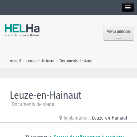
Interne
Alumni
Menu principal
International website
Formations
Institution
Accueil
»
Leuze-en-Hainaut
»
Documents de stage
Formation continue et Recherche
Implantations
Offres d’emploi
Service aux étudiants
Contact
Leuze-en-Hainaut
OEH
Presse
Documents de stage.
Rencontrez-nous
Implantation :
Leuze-en-Hainaut
Inscriptions