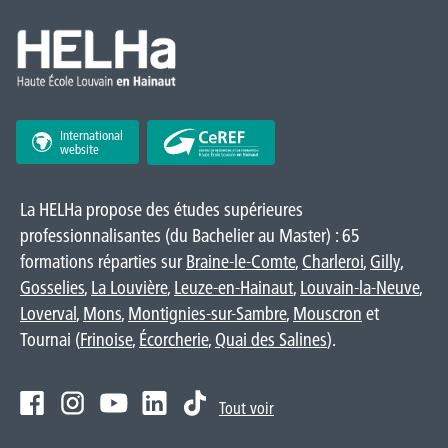
International
website
La HELHa propose des études supérieures
professionnalisantes (du Bachelier au Master) : 65
formations réparties sur
Braine-le-Comte
,
Charleroi
,
Gilly
,
Gosselies
,
La Louvière
,
Leuze-en-Hainaut
,
Louvain-la-Neuve
,
Loverval
,
Mons
,
Montignies-sur-Sambre
,
Mouscron
et
Tournai (
Frinoise
,
Écorcherie
,
Quai des Salines
).
Tout voir