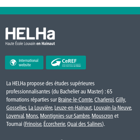
International
website
La HELHa propose des études supérieures
professionnalisantes (du Bachelier au Master) : 65
formations réparties sur
Braine-le-Comte
,
Charleroi
,
Gilly
,
Gosselies
,
La Louvière
,
Leuze-en-Hainaut
,
Louvain-la-Neuve
,
Loverval
,
Mons
,
Montignies-sur-Sambre
,
Mouscron
et
Tournai (
Frinoise
,
Écorcherie
,
Quai des Salines
).