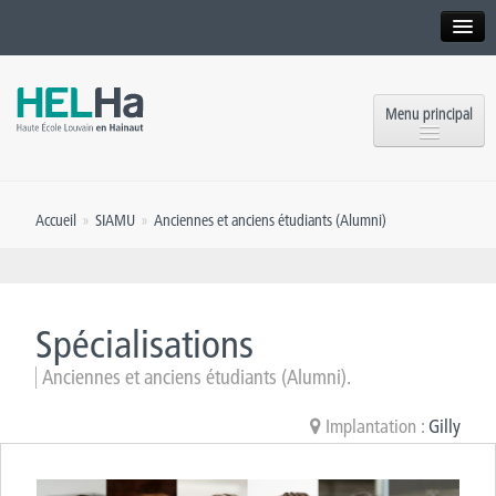
Interne
Alumni
Menu principal
International website
Formations
Institution
Accueil
»
SIAMU
»
Anciennes et anciens étudiants (Alumni)
Formation continue et Recherche
Implantations
Offres d’emploi
Service aux étudiants
Contact
Spécialisations
OEH
Presse
Anciennes et anciens étudiants (Alumni).
Rencontrez-nous
Implantation :
Gilly
Inscriptions