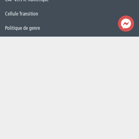
Cellule Transition
Politique de genre
Contacts
Nos secrétariats
Rencontrez-nous
Autorités
Administration
FAQ (Foires aux questions)
Presse