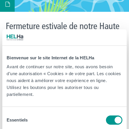
Fermeture estivale de notre Haute
École du 11 juillet au 16 août
prochain
Bienvenue sur le site Internet de la HELHa
> Les différentes implantations et campus de la Haute École sont
Avant de continuer sur notre site, nous avons besoin
fermés jusqu’au 16 août 2026 inclus. Nos équipes prennent un
d’une autorisation « Cookies » de votre part. Les cookies
peu de repos pour vous revenir en pleine forme à la rentrée !
nous aident à améliorer votre expérience en ligne.
Cependant, notre plateforme d’inscription en ligne reste bien
Utilisez les boutons pour les autoriser tous ou
accessible via l’onglet inscription. Il est donc possible de débuter
partiellement.
une inscription pour […]
Arts, Business et Communication
CeREF
Éducation et Social
HELHa
Sélection
Essentiels
Santé et Technologies Médicales
Sciences, Technologies et Vivant
du
consentement