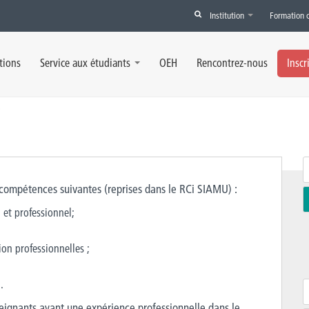
Institution
Formation 
tions
Service aux étudiants
OEH
Rencontrez-nous
Inscr
.
 compétences suivantes (reprises dans le RCi SIAMU) :
et professionnel;
on professionnelles ;
.
seignants ayant une expérience professionnelle dans le