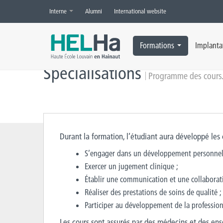
Interne
Alumni
International website
Accueil
»
SIAMU
»
Programme des cours
Formations
Implanta
Spécialisations
Programme des cours
Durant la formation, l’étudiant aura développé les
S’engager dans un développement personnel 
Exercer un jugement clinique ;
Établir une communication et une collaborati
Réaliser des prestations de soins de qualité ;
Participer au développement de la profession
Les cours sont assurés par des médecins et des en