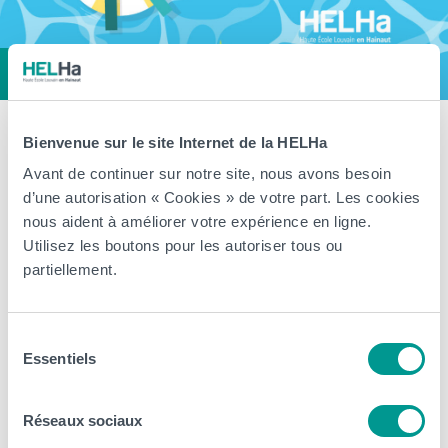
Fermeture estivale de notre Haute
Bienvenue sur le site Internet de la HELHa
Avant de continuer sur notre site, nous avons besoin
École du 11 juillet au 16 août
d’une autorisation « Cookies » de votre part. Les cookies
prochain
nous aident à améliorer votre expérience en ligne.
Utilisez les boutons pour les autoriser tous ou
partiellement.
> Les différentes implantations et campus de la Haute École sont
fermés jusqu’au 16 août 2026 inclus. Nos équipes prennent un
peu de repos pour vous revenir en pleine forme à la rentrée !
Sélection
Cependant, notre plateforme d’inscription en ligne reste bien
Essentiels
du
accessible via l’onglet inscription. Il est donc possible de débuter
consentement
une inscription pour […]
Réseaux sociaux
Arts, Business et Communication
CeREF
Éducation et Social
HELHa