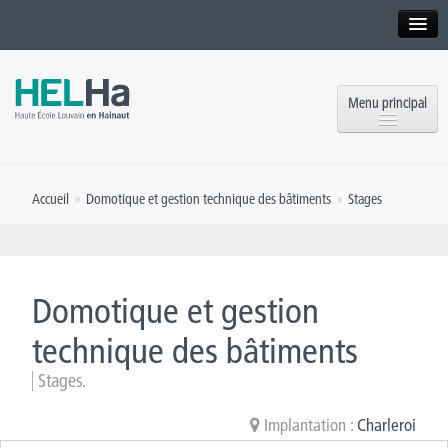
Interne
Alumni
Menu principal
International website
Formations
Institution
Accueil
»
Domotique et gestion technique des bâtiments
»
Stages
Formation continue et Recherche
Implantations
Offres d’emploi
Service aux étudiants
Contact
Domotique et gestion
OEH
Presse
technique des bâtiments
Rencontrez-nous
Stages.
Inscriptions
Implantation :
Charleroi