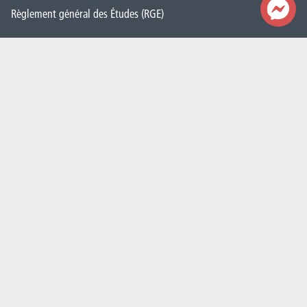
Règlement général des Études (RGE)
Démarche Qualité
CAP vers le numérique
Cellule Transition
Politique de genre
Contacts
Nos secrétariats
Rencontrez-nous
Autorités