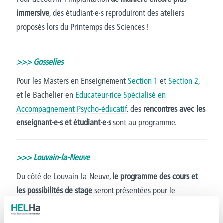
immersive
, des étudiant
·
e
·
s reproduiront des ateliers
proposés lors du Printemps des Sciences !
>>> Gosselies
Pour les Masters en Enseignement
Section 1
et
Section 2
,
et le Bachelier en
Educateur
·
rice Spécialisé en
Accompagnement Psycho-éducatif
, des
rencontres avec les
enseignant
·
e
·
s et étudiant
·
e
·
s
sont au programme.
>>> Louvain-la-Neuve
Du côté de Louvain-la-Neuve,
le programme des cours et
les possibilités de stage
seront présentées pour le
Bachelier Assistant
·
e Social
·
e
.
Des stands pour parler de nos
Services aux Etudiant
·
e
·
s