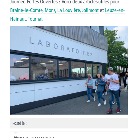
Journée Portes Ouvertes ? Voici deux articles
utiles
pour
Braine-le-Comte, Mons, La Louvière, Jolimont
et
Leuze-en-
Hainaut, Tournai
.
Posté le :
18 avril 2024
par
HELHa