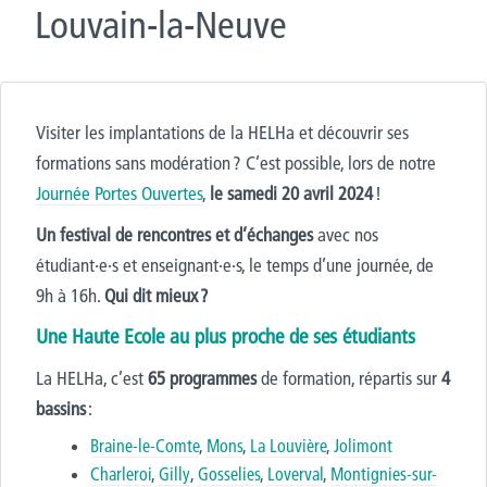
Louvain-la-Neuve
Visiter les implantations de la HELHa et découvrir ses
formations sans modération ? C’est possible, lors de notre
Journée Portes Ouvertes
,
le samedi 20 avril 2024
!
Un festival de rencontres et d’échanges
avec nos
étudiant
·
e
·
s et enseignant
·
e
·
s, le temps d’une journée,
de
9h à 16h
.
Qui dit mieux ?
Une Haute Ecole au plus proche de ses étudiants
La HELHa, c’est
65 programmes
de formation, répartis sur
4
bassins
:
Braine-le-Comte
,
Mons
,
La Louvière
,
Jolimont
Charleroi
,
Gilly
,
Gosselies
,
Loverval
,
Montignies-sur-