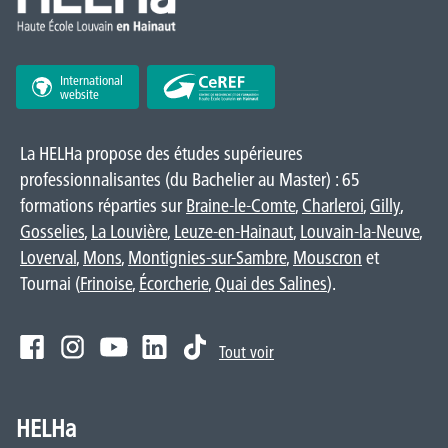
International
website
La HELHa propose des études supérieures
professionnalisantes (du Bachelier au Master) : 65
formations réparties sur
Braine-le-Comte
,
Charleroi
,
Gilly
,
Gosselies
,
La Louvière
,
Leuze-en-Hainaut
,
Louvain-la-Neuve
,
Loverval
,
Mons
,
Montignies-sur-Sambre
,
Mouscron
et
Tournai (
Frinoise
,
Écorcherie
,
Quai des Salines
).
Tout voir
HELHa