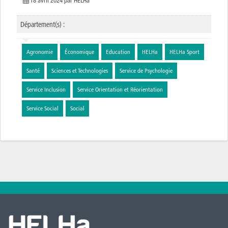
Département(s) :
Agronomie
Économique
Education
HELHa
HELHa Sport
Santé
Sciences et Technologies
Service de Psychologie
Service Inclusion
Service Orientation et Réorientation
Service Social
Social