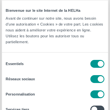
seront également sur place :
Bienvenue sur le site Internet de la HELHa
Service Social
Avant de continuer sur notre site, nous avons besoin
Service Inclusion
d’une autorisation « Cookies » de votre part. Les cookies
Service Psychologique
nous aident à améliorer votre expérience en ligne.
Service Orientation
Utilisez les boutons pour les autoriser tous ou
HELHa Sport
partiellement.
>>> Pour voir le line-up détaillé de la
Sélection
Journée Portes Ouvertes, c’est
ici
.
Essentiels
du
consentement
Réseaux sociaux
Personnalisation
Services tiers