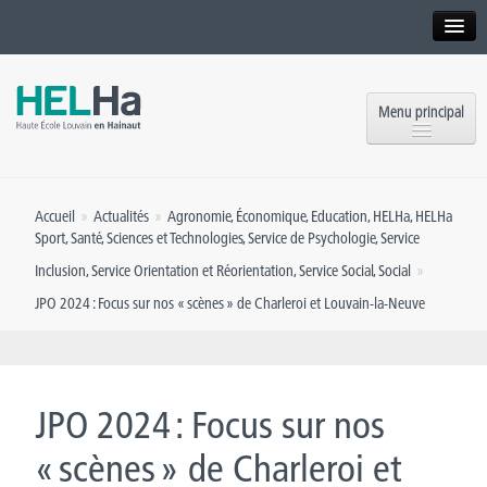
Interne
Alumni
Menu principal
International website
Formations
Institution
Accueil
»
Actualités
»
Agronomie
,
Économique
,
Education
,
HELHa
,
HELHa
Formation continue et Recherche
Implantations
Sport
,
Santé
,
Sciences et Technologies
,
Service de Psychologie
,
Service
Inclusion
,
Service Orientation et Réorientation
,
Service Social
,
Social
»
Offres d’emploi
Service aux étudiants
JPO 2024 : Focus sur nos « scènes » de Charleroi et Louvain-la-Neuve
Contact
OEH
Presse
Rencontrez-nous
JPO 2024 : Focus sur nos
Inscriptions
« scènes » de Charleroi et